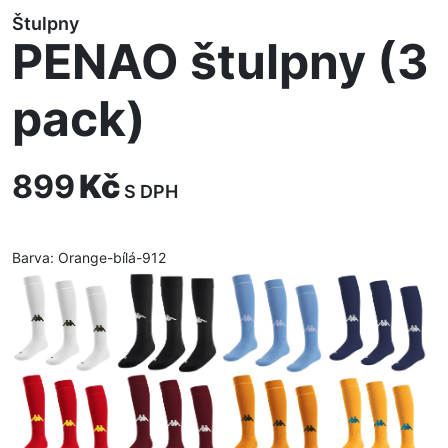
Štulpny
PENAO štulpny (3
pack)
899
Kč
S DPH
Barva:
Orange-bílá-912