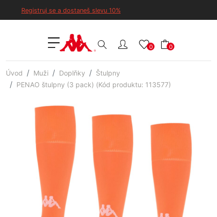
Registruj se a dostaneš slevu 10%
0
0
Úvod
Muži
Doplňky
Štulpny
PENAO štulpny (3 pack) (Kód produktu: 113577)