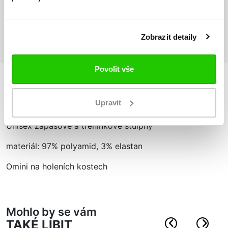
Vrácení zboží
do 14 dnů ZDARMA
Zobrazit detaily
Povolit vše
Podrobnosti
o produktu
Upravit
Unisex zápasové a tréninkové štulpny
materiál: 97% polyamid, 3% elastan
Omini na holeních kostech
Mohlo by se vám
TAKÉ LÍBIT