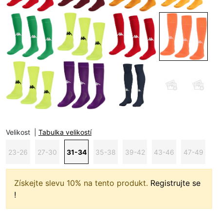
Velikost
|
Tabulka velikostí
23-26
27-30
31-34
35-38
39-42
43-46
47-49
Získejte slevu 10% na tento produkt.
Registrujte se
!