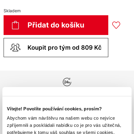
Skladem
Přidat do košíku
Koupit pro tým od 809 Kč
Odesíláme do 24h
Vše máme skladem
Vítejte! Povolíte používání cookies, prosím?
Abychom vám návštěvu na našem webu co nejvíce
Doprava nad 1000 Kč
ZDARMA
zpříjemnili a poskládali nabídku co je pro vás užitečná,
potřebujeme k tomu váš souhlas se všemi cookies.