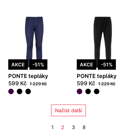
AKCE
-51%
AKCE
-51%
PONTE tepláky
PONTE tepláky
599 Kč
599 Kč
1 229 Kč
1 229 Kč
Načíst další
1
2
3
8