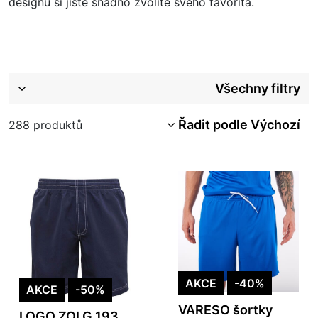
designů si jistě snadno zvolíte svého favorita.
Všechny filtry
Řadit podle Výchozí
288
produktů
AKCE
-40%
AKCE
-50%
VARESO šortky
LOGO ZOLG 193