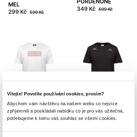
PORDENONE
MEL
349 Kč
599 Kč
299 Kč
599 Kč
AKCE
-33%
AKCE
-42%
Vítejte! Povolíte používání cookies, prosím?
ERCOLAN 1
LOGO BAGHERIA
Abychom vám návštěvu na našem webu co nejvíce
399 Kč
349 Kč
599 Kč
599 Kč
zpříjemnili a poskládali nabídku co je pro vás užitečná,
potřebujeme k tomu váš souhlas se všemi cookies.