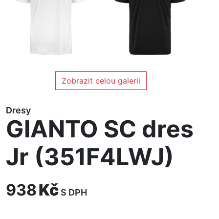
Zobrazit celou galerii
Dresy
GIANTO SC dres
Jr (351F4LWJ)
938
Kč
S DPH