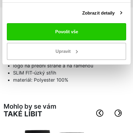
Zobrazit detaily
Podrobnosti
o produktu
Povolit vše
sportovní triko
krátký rukáv
Upravit
na ramenou vsadka ze síťoviny
logo na přední straně a na ramenou
SLIM FIT-úzký střih
materiál: Polyester 100%
Mohlo by se vám
TAKÉ LÍBIT