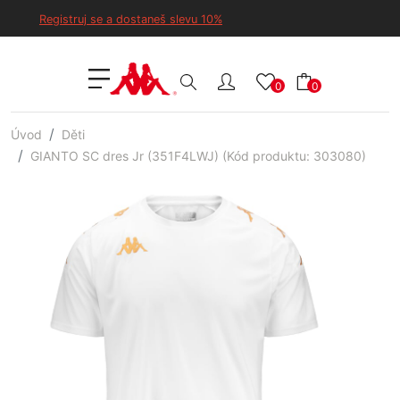
Registruj se a dostaneš slevu 10%
0
0
Úvod
Děti
GIANTO SC dres Jr (351F4LWJ) (Kód produktu: 303080)