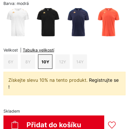
Barva:
modrá
Velikost
|
Tabulka velikostí
6Y
8Y
10Y
12Y
14Y
Získejte slevu 10% na tento produkt.
Registrujte se
!
Skladem
Přidat do košíku