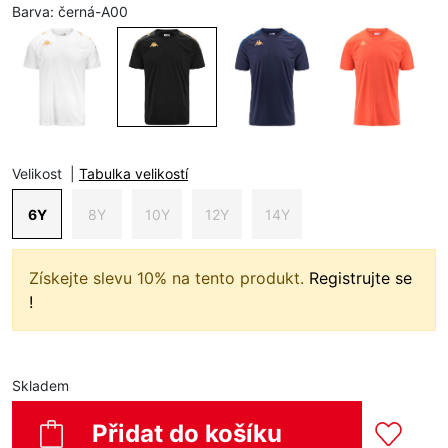
Barva:
černá-A00
Velikost
|
Tabulka velikostí
6Y
8Y
10Y
12Y
14Y
Získejte slevu 10% na tento produkt.
Registrujte se
!
Skladem
Přidat do košíku