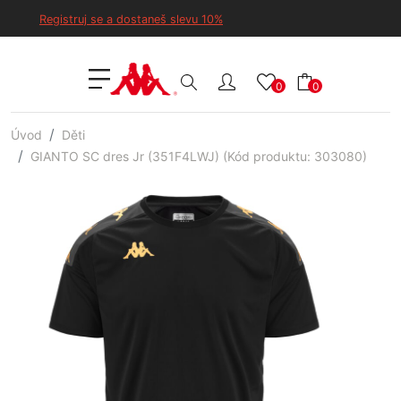
Registruj se a dostaneš slevu 10%
0
0
Úvod
Děti
GIANTO SC dres Jr (351F4LWJ) (Kód produktu: 303080)