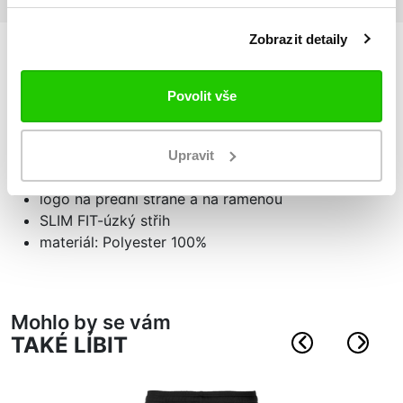
Zobrazit detaily
Podrobnosti
o produktu
Povolit vše
sportovní triko
krátký rukáv
Upravit
na ramenou vsadka ze síťoviny
logo na přední straně a na ramenou
SLIM FIT-úzký střih
materiál: Polyester 100%
Mohlo by se vám
TAKÉ LÍBIT