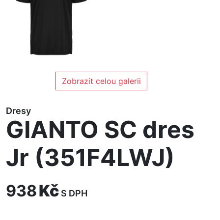
Zobrazit celou galerii
Dresy
GIANTO SC dres
Jr (351F4LWJ)
938
Kč
S DPH