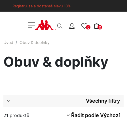
Registruj se a dostaneš slevu 10%
0
0
Úvod
Obuv & doplňky
Obuv & doplňky
Všechny filtry
Řadit podle Výchozí
21
produktů