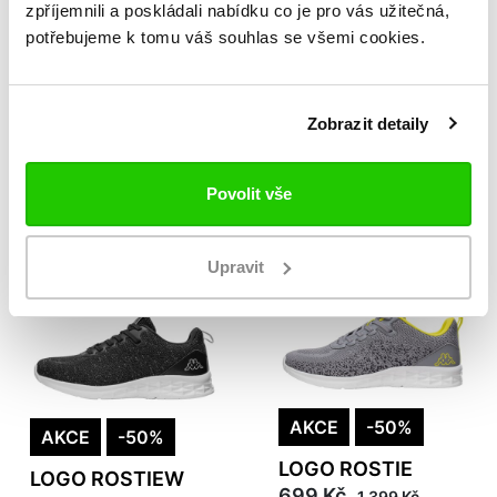
zpříjemnili a poskládali nabídku co je pro vás užitečná,
AKCE
-47%
potřebujeme k tomu váš souhlas se všemi cookies.
AKCE
-50%
AUTHENTIC RAVEN
LOGO ROSTIEW
1
699 Kč
899 Kč
Zobrazit detaily
1 399 Kč
1 699 Kč
Povolit vše
Upravit
AKCE
-50%
AKCE
-50%
LOGO ROSTIE
LOGO ROSTIEW
699 Kč
1 399 Kč