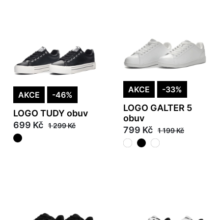
AKCE
-33%
AKCE
-46%
LOGO GALTER 5
LOGO TUDY obuv
obuv
699 Kč
1 299 Kč
799 Kč
1 199 Kč