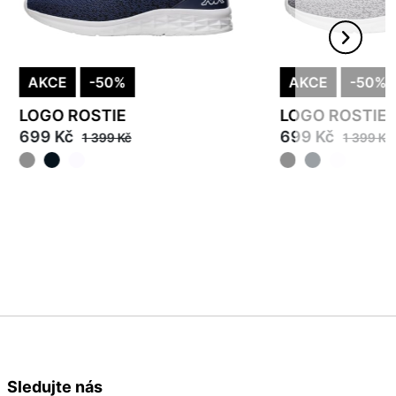
AKCE
-50%
AKCE
-50%
LOGO ROSTIE
LOGO ROSTIE
699 Kč
699 Kč
1 399 Kč
1 399 Kč
37
40
40
45
Sledujte nás