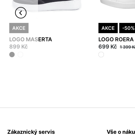
AKCE
AKCE
-50%
LOGO MASERTA
LOGO ROERA
899 Kč
699 Kč
1 399 K
37
38
39
40
41
40
45
46
Zákaznický servis
Vše o nák