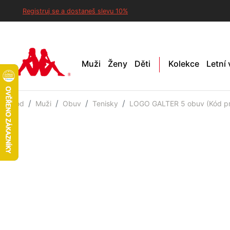
Registruj se a dostaneš slevu 10%
Muži
Ženy
Děti
Kolekce
Letní
Úvod
Muži
Obuv
Tenisky
LOGO GALTER 5 obuv (Kód pr