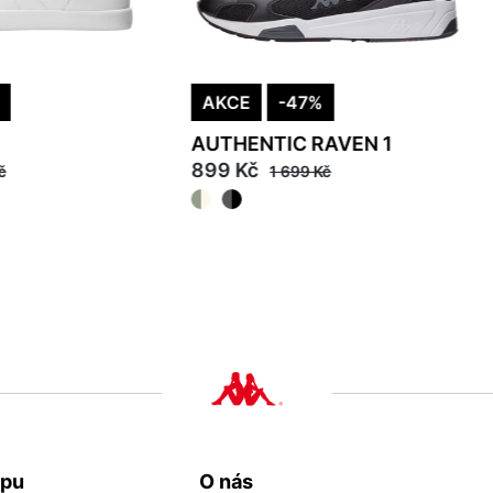
AKCE
-47%
AUTHENTIC RAVEN 1
899 Kč
č
1 699 Kč
38
39
40
41
42
43
44
45
46
upu
O nás