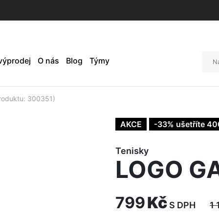
 výprodej
O nás
Blog
Týmy
oduktu: 300351)
AKCE
-33% ušetříte 40
Tenisky
LOGO GA
799
Kč
S DPH
1 