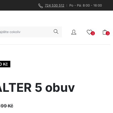
724 530 512
: Po - Pá: 8:00 - 16:00
0
0
0 Kč
LTER 5 obuv
199
Kč