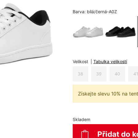
Barva:
bílá/černá-A0Z
Velikost
|
Tabulka velikostí
38
39
40
4
Získejte slevu 10% na ten
Skladem
Přidat do k