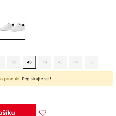
1
42
43
44
45
46
37
to produkt.
Registrujte se !
ošíku