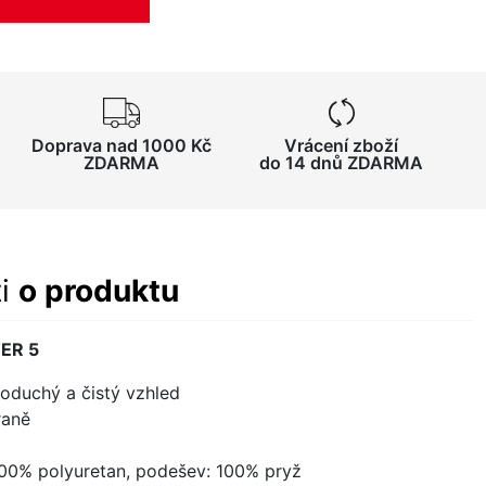
Doprava nad 1000 Kč
Vrácení zboží
ZDARMA
do 14 dnů ZDARMA
ti
o produktu
TER 5
noduchý a čistý vzhled
raně
 100% polyuretan, podešev: 100% pryž