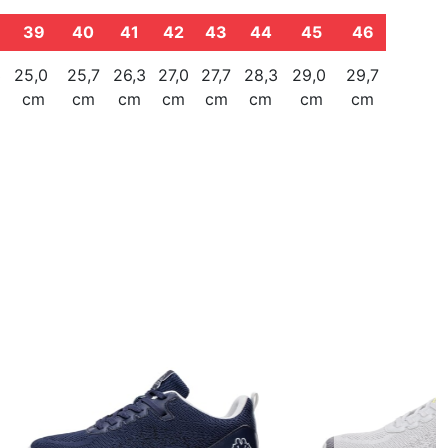
39
40
41
42
43
44
45
46
3
25,0
25,7
26,3
27,0
27,7
28,3
29,0
29,7
cm
cm
cm
cm
cm
cm
cm
cm