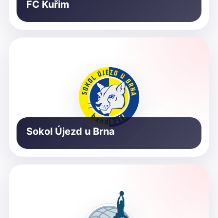
FC Kuřim
Sokol Újezd u Brna