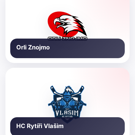
Orli Znojmo
HC Rytíři Vlašim