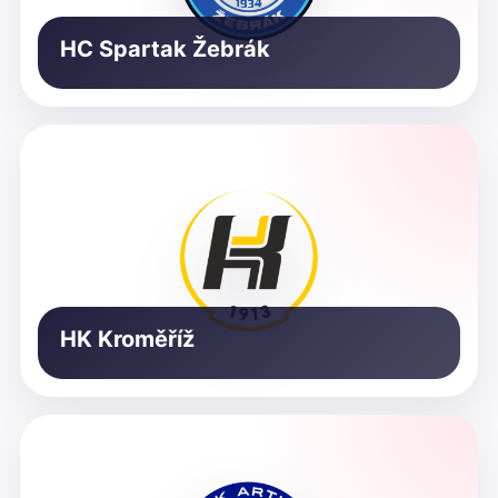
HC Spartak Žebrák
HK Kroměříž