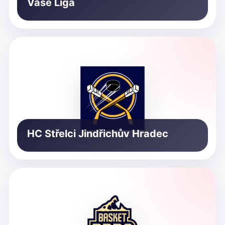
Vaše Liga
HC Střelci Jindřichův Hradec