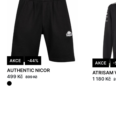
AKCE
-44%
AKCE
-
AUTHENTIC NICOR
ATRISAM 
499 Kč
899 Kč
1 180 Kč
2
S
M
L
XL
2
L
2XL