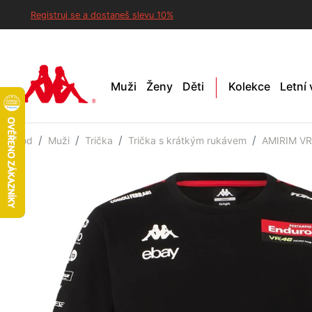
Registruj se a dostaneš slevu 10%
Muži
Ženy
Děti
Kolekce
Letní
Úvod
Muži
Trička
Trička s krátkým rukávem
AMIRIM VR