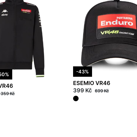
-43%
50%
ESEMIO VR46
VR46
399 Kč
699 Kč
 359 Kč
XL
00