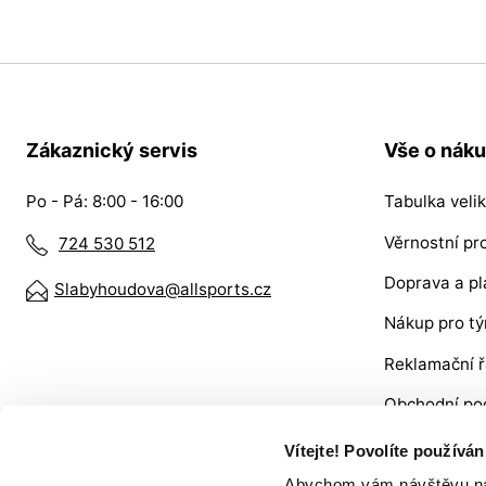
Zákaznický servis
Vše o nák
Po - Pá: 8:00 - 16:00
Tabulka velik
Věrnostní p
724 530 512
Doprava a pl
Slabyhoudova@allsports.cz
Nákup pro t
Reklamační 
Obchodní po
VRÁCENÍ ZB
Vítejte! Povolíte používá
Abychom vám návštěvu na n