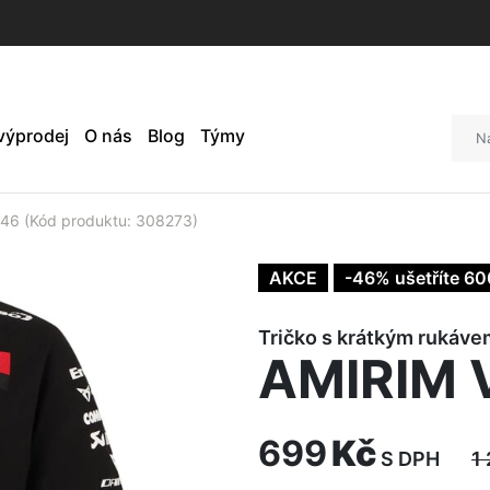
 výprodej
O nás
Blog
Týmy
46 (Kód produktu: 308273)
AKCE
-46% ušetříte 60
Tričko s krátkým rukáve
AMIRIM 
699
Kč
S DPH
1