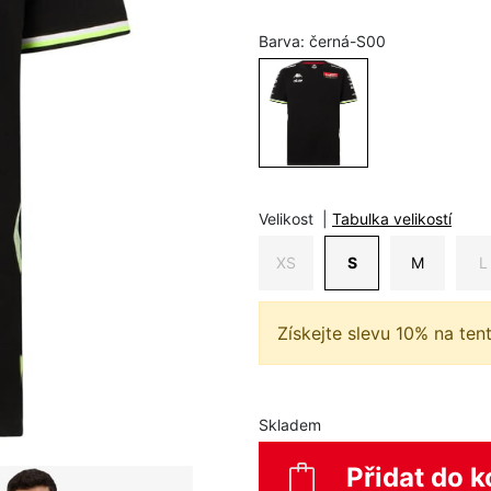
Barva:
černá-S00
Velikost
|
Tabulka velikostí
XS
S
M
L
Získejte slevu 10% na ten
Skladem
Přidat do k