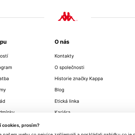
upu
O nás
ostí
Kontakty
rogram
O společnosti
atba
Historie značky Kappa
ýmy
Blog
řád
Etická linka
dmínky
Kariéra
OŽÍ / REKLAMACE
ní cookies, prosím?
ašem webu co nejvíce zpříjemnili a poskládali nabídku co je p