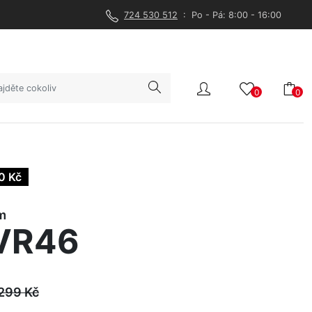
724 530 512
: Po - Pá: 8:00 - 16:00
0
0
0 Kč
m
VR46
 299
Kč