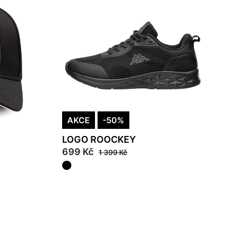
AKCE
-50%
LOGO ROOCKEY
699 Kč
1 399 Kč
38