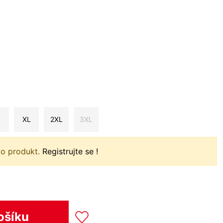
XL
2XL
3XL
to produkt.
Registrujte se !
ošíku