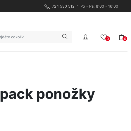
724 530 512
: Po - Pá: 8:00 - 16:00
0
0
pack ponožky