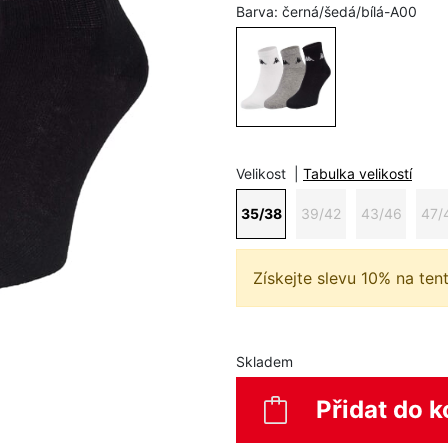
Barva:
černá/šedá/bílá-A00
Velikost
|
Tabulka velikostí
35/38
39/42
43/46
47/
Získejte slevu 10% na ten
Skladem
Přidat do k