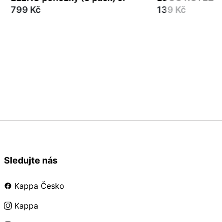
799 Kč
139 Kč
27-30
35-38
39-42
43
Sledujte nás
Kappa Česko
Kappa