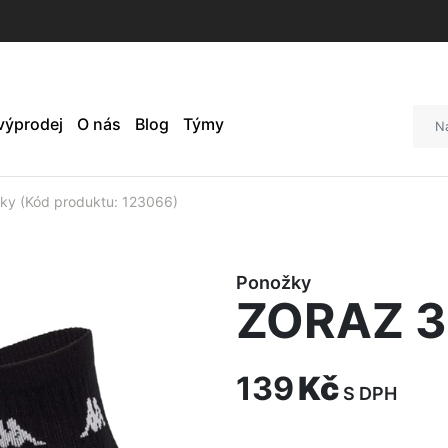
 výprodej
O nás
Blog
Týmy
y (Kód produktu: 123066)
Ponožky
ZORAZ 3
139
Kč
S DPH