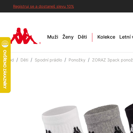
Registruj se a dostaneš slevu 10%
Muži
Ženy
Děti
Kolekce
Letní
Úvod
Děti
Spodní prádlo
Ponožky
ZORAZ 3pack ponožk