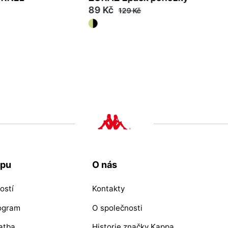
89 Kč
129 Kč
35/38
39/42
upu
O nás
ostí
Kontakty
rogram
O společnosti
atba
Historie značky Kappa