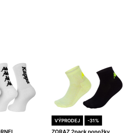
VÝPRODEJ
-31%
ORNEL
ZORAZ 2pack ponožky