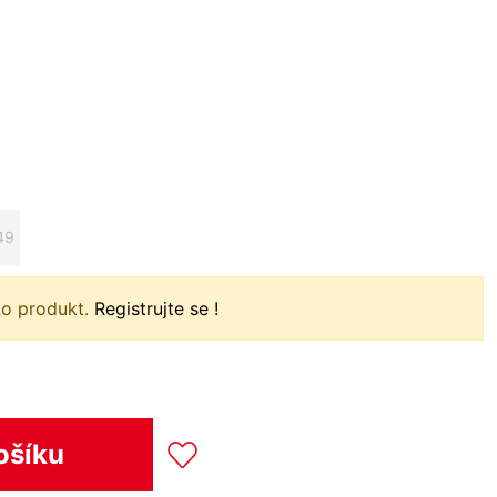
49
to produkt.
Registrujte se !
ošíku