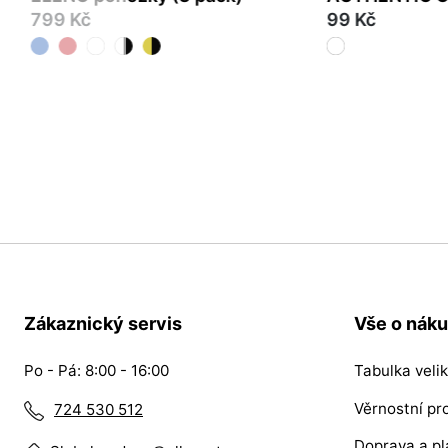
799 Kč
99 Kč
35-38
39-42
43-46
39/42
Zákaznický servis
Vše o nák
Po - Pá: 8:00 - 16:00
Tabulka velik
Věrnostní p
724 530 512
Doprava a pl