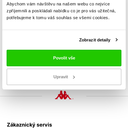
Abychom vám návštěvu na našem webu co nejvíce
zpříjemnili a poskládali nabídku co je pro vás užitečná,
potřebujeme k tomu váš souhlas se všemi cookies.
AKCE
-50%
AKCE
-50%
KOMBAT WKT
KOMBAT WKT
Zobrazit detaily
EBURA
EBURA
350 Kč
350 Kč
699 Kč
699 Kč
Povolit vše
Upravit
Zákaznický servis