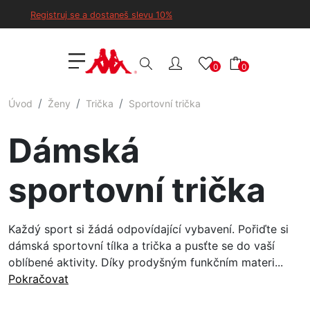
Registruj se a dostaneš slevu 10%
0
0
Úvod
Ženy
Trička
Sportovní trička
Dámská
sportovní trička
Každý sport si žádá odpovídající vybavení. Pořiďte si
dámská sportovní tílka a trička a pusťte se do vaší
oblíbené aktivity. Díky prodyšným funkčním materi...
Pokračovat