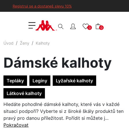
Registruj se a dostaneš slevu 10%
0
0
Úvod
Ženy
Kalhoty
Dámské kalhoty
Tepláky
Legíny
Lyžařské kalhoty
Látkové kalhoty
Hledáte pohodlné dámské kalhoty, které vás v každé
situaci podpoří? Vyberte si z široké škály produktů ten
pravý pro danou příležitost. Pořídit si můžete j...
Pokračovat