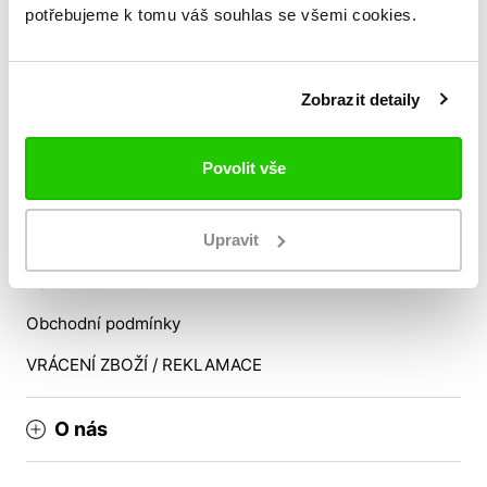
Slabyhoudova@allsports.cz
potřebujeme k tomu váš souhlas se všemi cookies.
Vše o nákupu
Zobrazit detaily
Tabulka velikostí
Věrnostní program
Povolit vše
Doprava a platba
Upravit
Nákup pro týmy
Reklamační řád
Obchodní podmínky
VRÁCENÍ ZBOŽÍ / REKLAMACE
O nás