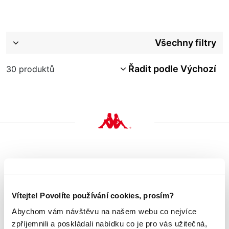
Všechny filtry
Řadit podle Výchozí
30
produktů
Zákaznický servis
Po - Pá: 8:00 - 16:00
Vítejte! Povolíte používání cookies, prosím?
Abychom vám návštěvu na našem webu co nejvíce
724 530 512
zpříjemnili a poskládali nabídku co je pro vás užitečná,