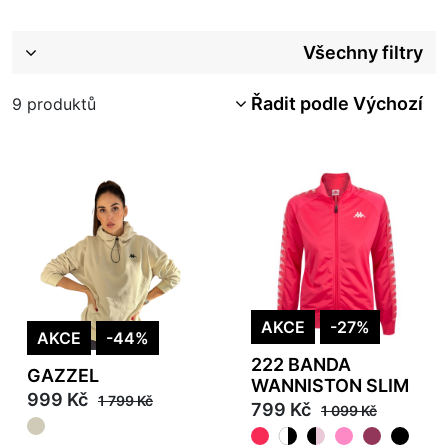
Všechny filtry
Řadit podle Výchozí
9
produktů
AKCE
-27%
AKCE
-44%
222 BANDA
GAZZEL
WANNISTON SLIM
999 Kč
1 799 Kč
799 Kč
1 099 Kč