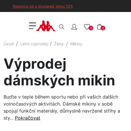
Registruj se a dostaneš slevu 10%
0
0
Úvod
Letní výprodej
Ženy
Mikiny
Výprodej
dámských mikin
Buďte v teple během sportu nebo při vašich dalších
volnočasových aktivitách. Dámské mikiny v sobě
spojují funkční materiály, důmyslně navržené střihy a
sty...
Pokračovat