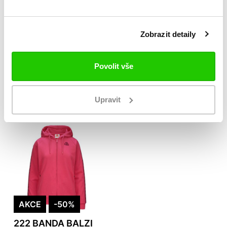
AKCE
-27%
AKCE
-50%
Zobrazit detaily
222 BANDA
222 BANDA BALZI
WANNISTON SLIM
2
799 Kč
749 Kč
Povolit vše
1 099 Kč
1 499 Kč
Upravit
AKCE
-50%
222 BANDA BALZI