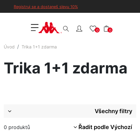
Registruj se a dostaneš slevu 10%
0
0
Úvod
Trika 1+1 zdarma
Trika 1+1 zdarma
Všechny filtry
Řadit podle Výchozí
0
produktů