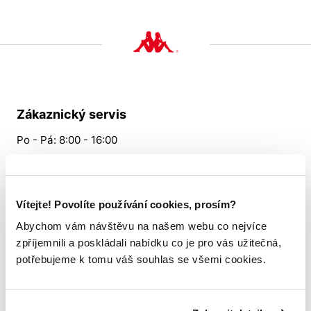
Zákaznický servis
Po - Pá: 8:00 - 16:00
724 530 512
Slabyhoudova@allsports.cz
Vítejte! Povolíte používání cookies, prosím?
Abychom vám návštěvu na našem webu co nejvíce
Vše o nákupu
zpříjemnili a poskládali nabídku co je pro vás užitečná,
potřebujeme k tomu váš souhlas se všemi cookies.
Tabulka velikostí
Věrnostní program