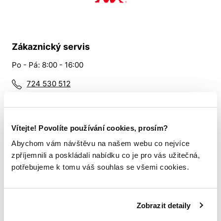
Zákaznický servis
Po - Pá: 8:00 - 16:00
724 530 512
Slabyhoudova@allsports.cz
Vítejte! Povolíte používání cookies, prosím?
Vše o nákupu
Abychom vám návštěvu na našem webu co nejvíce
Tabulka velikostí
zpříjemnili a poskládali nabídku co je pro vás užitečná,
potřebujeme k tomu váš souhlas se všemi cookies.
Věrnostní program
Doprava a platba
Zobrazit detaily
Nákup pro týmy