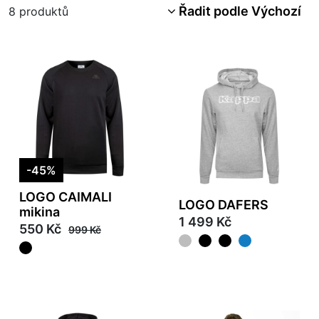
Řadit podle Výchozí
8
produktů
-45%
LOGO CAIMALI
LOGO DAFERS
mikina
1 499 Kč
550 Kč
999 Kč