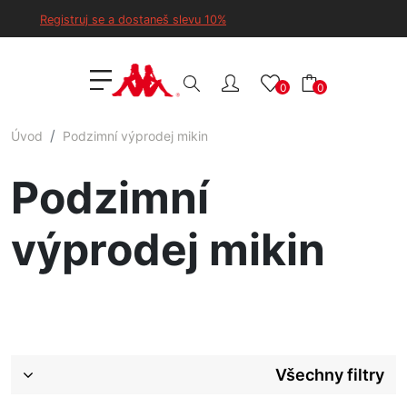
Registruj se a dostaneš slevu 10%
0
0
Úvod
Podzimní výprodej mikin
Podzimní
výprodej mikin
Všechny filtry