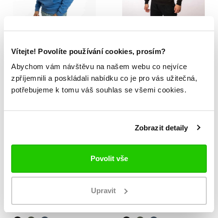
LOGO DAFERS
LOGO ZAIVER
1 499 Kč
1 299 Kč
Vítejte! Povolíte používání cookies, prosím?
Abychom vám návštěvu na našem webu co nejvíce
zpříjemnili a poskládali nabídku co je pro vás užitečná,
potřebujeme k tomu váš souhlas se všemi cookies.
Zobrazit detaily
Povolit vše
Upravit
LOGO ZAIVER
LOGO ZAIVER
1 299 Kč
1 299 Kč