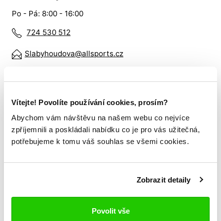
Po - Pá: 8:00 - 16:00
724 530 512
Slabyhoudova@allsports.cz
Vše o nákupu
Vítejte! Povolíte používání cookies, prosím?
Tabulka velikostí
Abychom vám návštěvu na našem webu co nejvíce
Věrnostní program
zpříjemnili a poskládali nabídku co je pro vás užitečná,
Doprava a platba
potřebujeme k tomu váš souhlas se všemi cookies.
Nákup pro týmy
Reklamační řád
Zobrazit detaily
Obchodní podmínky
Povolit vše
VRÁCENÍ ZBOŽÍ / REKLAMACE