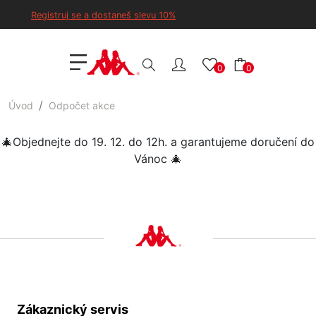
Registruj se a dostaneš slevu 10%
0
0
Úvod
Odpočet akce
🎄Objednejte do 19. 12. do 12h. a garantujeme doručení do
Vánoc
🎄
Zákaznický servis