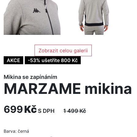
Zobrazit celou galerii
AKCE
-53% ušetříte 800 Kč
Mikina se zapínáním
MARZAME mikina
699
Kč
S DPH
1 499
Kč
Barva:
černá