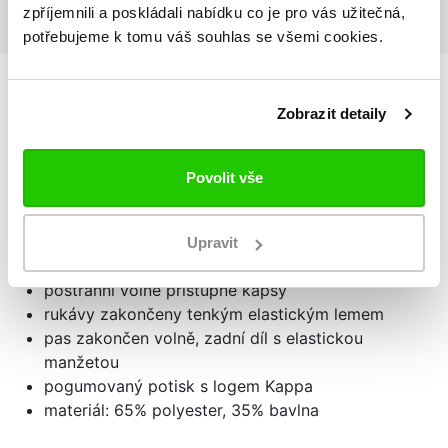
zpříjemnili a poskládali nabídku co je pro vás užitečná,
potřebujeme k tomu váš souhlas se všemi cookies.
Zobrazit detaily
Podrobnosti
o produktu
Pánská mikina MARZAME
Povolit vše
tenká sportovní mikina
přiléhavý střih slim fit
Upravit
kapuce, zapínání na zip po celé délce
postranní volně přístupné kapsy
rukávy zakončeny tenkým elastickým lemem
pas zakončen volně, zadní díl s elastickou
manžetou
pogumovaný potisk s logem Kappa
materiál: 65% polyester, 35% bavlna