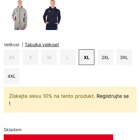
Velikost
|
Tabulka velikostí
XS
S
M
L
XL
2XL
3XL
4XL
Získejte slevu 10% na tento produkt.
Registrujte se
!
Skladem