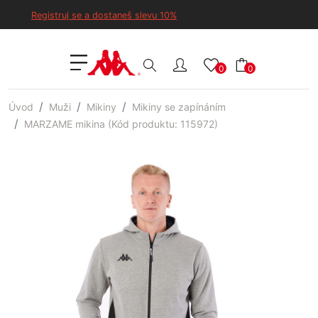
Registruj se a dostaneš slevu 10%
0
0
Úvod
Muži
Mikiny
Mikiny se zapínáním
MARZAME mikina (Kód produktu: 115972)