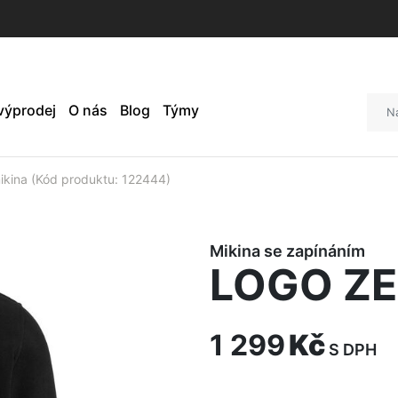
 výprodej
O nás
Blog
Týmy
kina (Kód produktu: 122444)
Mikina se zapínáním
LOGO ZE
1 299
Kč
S DPH