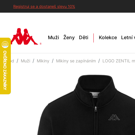
Registruj se a dostaneš slevu 10%
Muži
Ženy
Děti
Kolekce
Letní
Úvod
Muži
Mikiny
Mikiny se zapínáním
LOGO ZENTIL mi