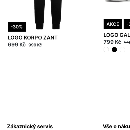
AKCE
-
-30%
LOGO GAL
LOGO KORPO ZANT
799 Kč
1 1
699 Kč
999 Kč
2XL
37
Zákaznický servis
Vše o nák