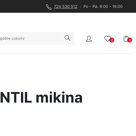
724 530 512
: Po - Pá: 8:00 - 16:00
0
0
NTIL mikina