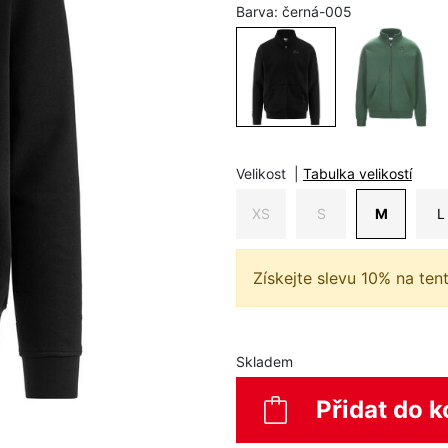
Barva:
černá-005
Velikost
|
Tabulka velikostí
XS
S
M
L
Získejte slevu 10% na ten
Skladem
Přidat do k