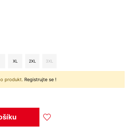
XL
2XL
3XL
to produkt.
Registrujte se !
ošíku