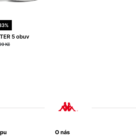
33%
TER 5 obuv
99 Kč
upu
O nás