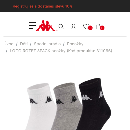
Registruj se a dostaneš slevu 10%
0
0
Úvod
Děti
Spodní prádlo
Ponožky
LOGO ROTEZ 3PACK poožky (Kód produktu: 311066)