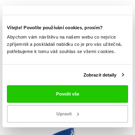
Podrobnosti
o produktu
Vítejte! Povolíte používání cookies, prosím?
Ponožky ZORAZ 3pack
Abychom vám návštěvu na našem webu co nejvíce
zpříjemnili a poskládali nabídku co je pro vás užitečná,
elastické zpevnění kotníku
potřebujeme k tomu váš souhlas se všemi cookies.
vpletená loga Kappa nad kotníkem
3 páry v balení (1x šedé, 1x bílé, 1x černé)
77 % bavlna, 20 % polyamid, 3 % elastan
Zobrazit detaily
Povolit vše
Mohlo by se vám
TAKÉ LÍBIT
Upravit