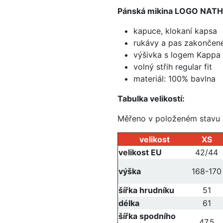
Pánská mikina LOGO NAT
kapuce, klokaní kapsa
rukávy a pas zakončen
výšivka s logem Kappa 
volný střih regular fit
materiál: 100% bavlna
Tabulka velikostí:
Měřeno v položeném stavu
velikost
XS
velikost EU
42/44
výška
168-170
šířka hrudníku
51
délka
61
šířka spodního
47,5