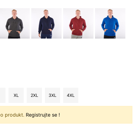
XL
2XL
3XL
4XL
to produkt.
Registrujte se !