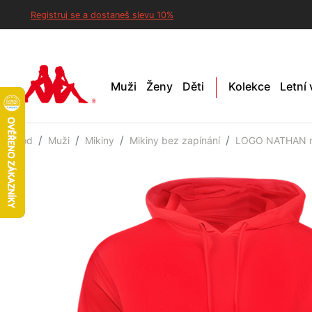
Registruj se a dostaneš slevu 10%
Muži
Ženy
Děti
Kolekce
Letní
Úvod
Muži
Mikiny
Mikiny bez zapínání
LOGO NATHAN mi