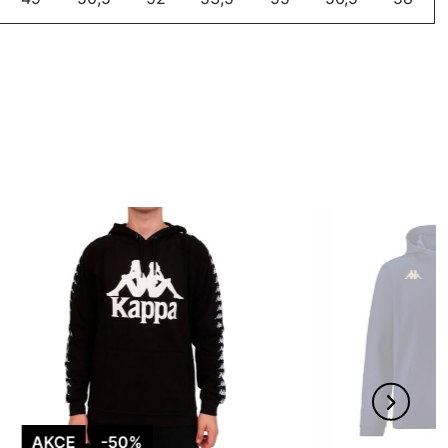
AKCE
-50%