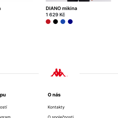
a
DIANO mikina
1 629 Kč
3XL
4XL
S
M
L
XL
2XL
3XL
4XL
upu
O nás
ostí
Kontakty
rogram
O společnosti