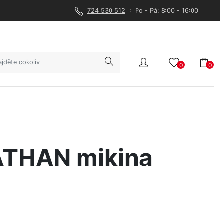
724 530 512
: Po - Pá: 8:00 - 16:00
0
0
THAN mikina