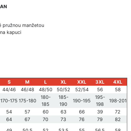
HAN
é pružnou manžetou
na kapuci
S
M
L
XL
XXL
3XL
4XL
44/46
46/48
48/50
50/52
52/54
56
58
180-
185-
195-
170-175
175-180
190-195
198-201
185
190
198
54
57
60
63
66
39
72
64
67
70
73
76
79
82
49
50,5
52
53,5
55
56,5
58