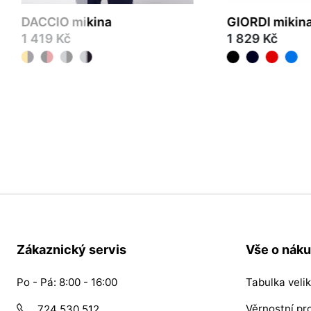
DACCIO mikina
GIORDI mikin
1 419 Kč
1 829 Kč
S
M
L
XL
2XL
3XL
4XL
S
M
L
XL
2XL
Zákaznický servis
Vše o nák
Po - Pá: 8:00 - 16:00
Tabulka velik
Věrnostní p
724 530 512