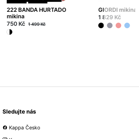
222 BANDA HURTADO
GIORDI mikina
mikina
1 829 Kč
750 Kč
1 499 Kč
S
M
L
XL
2XL
3
S
M
L
Sledujte nás
Kappa Česko