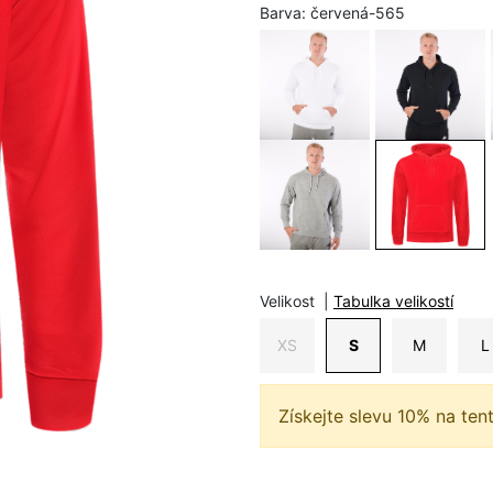
Barva:
červená-565
Velikost
|
Tabulka velikostí
XS
S
M
L
Získejte slevu 10% na ten