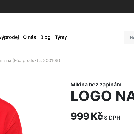
 výprodej
O nás
Blog
Týmy
kina (Kód produktu: 300108)
Mikina bez zapínání
LOGO NA
999
Kč
S DPH