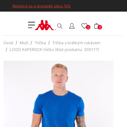
Registruj se a dostaneš slevu 10%
0
0
Úvod
Muži
Trička
Trička s krátkým rukávem
LOGO KAFERSCK tričko (Kód produktu: 300117)