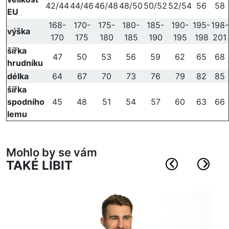
42/44
44/46
46/48
48/50
50/52
52/54
56
58
EU
168-
170-
175-
180-
185-
190-
195-
198-
výška
170
175
180
185
190
195
198
201
šířka
47
50
53
56
59
62
65
68
hrudníku
délka
64
67
70
73
76
79
82
85
šířka
spodního
45
48
51
54
57
60
63
66
lemu
Mohlo by se vám
TAKÉ LÍBIT