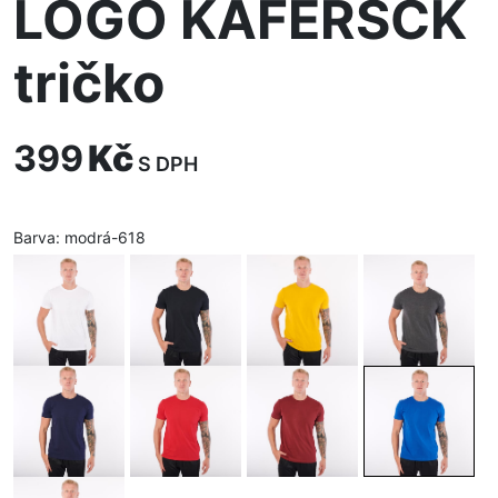
LOGO KAFERSCK
tričko
399
Kč
S DPH
Barva:
modrá-618