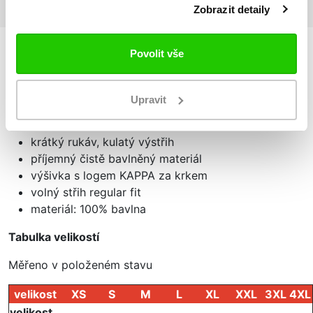
Zobrazit detaily
Povolit vše
Podrobnosti
o produktu
Upravit
Pánské triko LOGO KAFERSCK
krátký rukáv, kulatý výstřih
příjemný čistě bavlněný materiál
výšivka s logem KAPPA za krkem
volný střih regular fit
materiál: 100% bavlna
Tabulka velikostí
Měřeno v položeném stavu
velikost
XS
S
M
L
XL
XXL
3XL
4XL
velikost