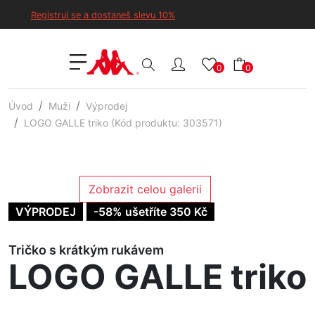
Registruj se a dostaneš slevu 10%
0
0
Úvod
Muži
Výprodej
LOGO GALLE triko (Kód produktu: 303571)
Zobrazit celou galerii
VÝPRODEJ
-58% ušetříte 350 Kč
Tričko s krátkým rukávem
LOGO GALLE triko