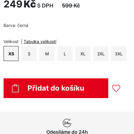
249
Kč
S DPH
599
Kč
Barva:
černá
Velikost
|
Tabulka velikostí
XS
S
M
L
XL
2XL
3XL
Přidat do košíku
Odesíláme do 24h