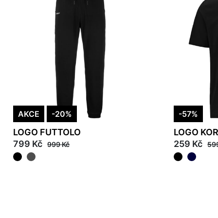
AKCE
-20%
-57%
LOGO FUTTOLO
LOGO KO
799 Kč
259 Kč
999 Kč
59
M
L
XL
2XL
L