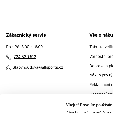
Zákaznický servis
Vše o nák
Po - Pá: 8:00 - 16:00
Tabulka velik
Věrnostní p
724 530 512
Doprava a pl
Slabyhoudova@allsports.cz
Nákup pro t
Reklamační 
Obchodní po
VRÁCENÍ ZB
Vítejte! Povolíte používá
Abychom vám návštěvu na n