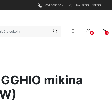
724 530 512
: Po - Pá: 8:00 - 16:00
0
0
GGHIO mikina
PW)