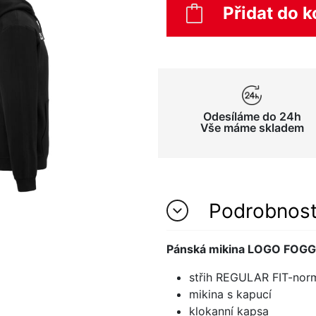
Přidat do k
Odesíláme do 24h
Vše máme skladem
Podrobnos
Pánská mikina LOGO FOG
střih REGULAR FIT-normá
mikina s kapucí
klokanní kapsa