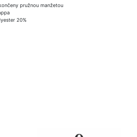
akončeny pružnou manžetou
Kappa
olyester 20%