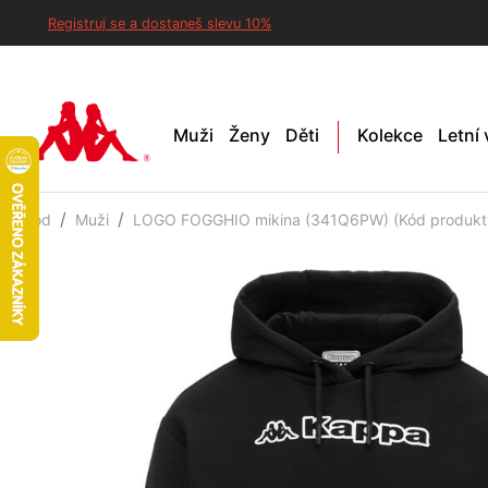
Registruj se a dostaneš slevu 10%
Muži
Ženy
Děti
Kolekce
Letní
Úvod
Muži
LOGO FOGGHIO mikina (341Q6PW) (Kód produkt