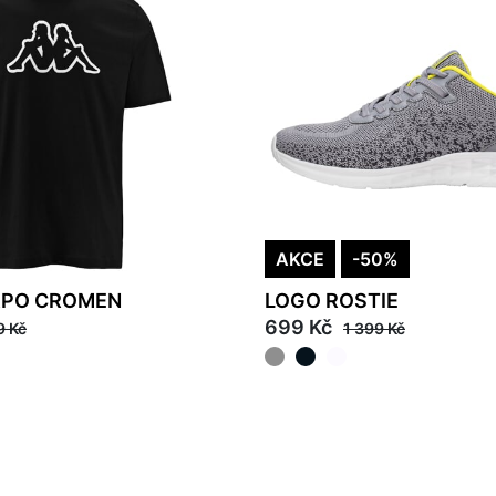
AKCE
-50%
RPO CROMEN
LOGO ROSTIE
699 Kč
9 Kč
1 399 Kč
40
45