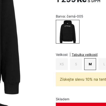
S DPH
Barva:
černá-005
Velikost
|
Tabulka velikostí
XS
S
M
L
Získejte slevu 10% na ten
Skladem