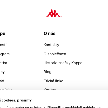
upu
O nás
ostí
Kontakty
rogram
O společnosti
atba
Historie značky Kappa
ýmy
Blog
řád
Etická linka
dmínky
Kariéra
OŽÍ / REKLAMACE
ní cookies, prosím?
ašem webu co nejvíce zpříjemnili a poskládali nabídku co je p