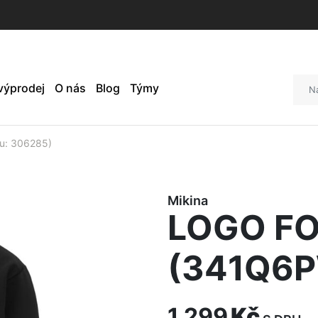
 výprodej
O nás
Blog
Týmy
u: 306285)
Mikina
LOGO FO
(341Q6
1 299
Kč