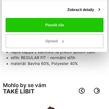
Zobrazit detaily
Podrobnosti
o produktu
Dámské šaty Logo Capria
Povolit vše
šaty s krátkým rukávem
volný střih ke kolenům
Upravit
prostorné kapsy
nápis Kappa z kamínků na přední spodní části
střih: REGULAR FIT - normální střih
materiál: Bavlna 60%, Polyester 40%
Mohlo by se vám
TAKÉ LÍBIT