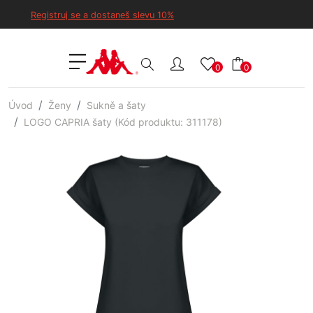
Registruj se a dostaneš slevu 10%
0
0
Úvod
Ženy
Sukně a šaty
LOGO CAPRIA šaty (Kód produktu: 311178)