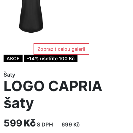
Zobrazit celou galerii
AKCE
-14% ušetříte 100 Kč
Šaty
LOGO CAPRIA
šaty
599
Kč
S DPH
699
Kč