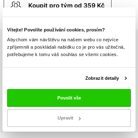
Koupit pro tým od 359 Kč
Vítejte! Povolíte používání cookies, prosím?
Abychom vám návštěvu na našem webu co nejvíce
zpříjemnili a poskládali nabídku co je pro vás užitečná,
Odesíláme do 24h
potřebujeme k tomu váš souhlas se všemi cookies.
Vše máme skladem
Zobrazit detaily
Doprava nad 1000 Kč
ZDARMA
Povolit vše
Vrácení zboží
do 14 dnů ZDARMA
Upravit