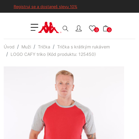
Registruj se a dostaneš slevu 10%
0
0
Úvod
Muži
Trička
Trička s krátkým rukávem
LOGO CAFY triko (Kód produktu: 125450)