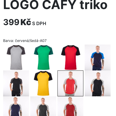
LOGO CAFY triko
399
Kč
S DPH
Barva:
červená/šedá-A07