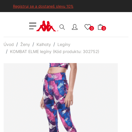
Registruj se a dostaneš slevu 10%
0
0
Úvod
Ženy
Kalhoty
Legíny
KOMBAT ELME legíny (Kód produktu: 302752)