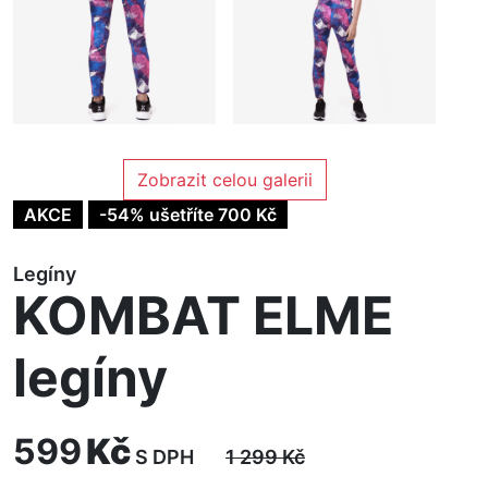
Zobrazit celou galerii
AKCE
-54% ušetříte 700 Kč
Legíny
KOMBAT ELME
legíny
599
Kč
S DPH
1 299
Kč