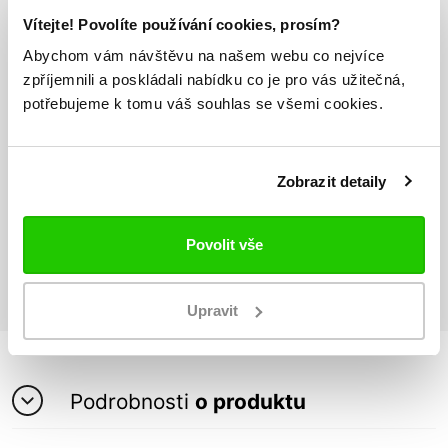
Vítejte! Povolíte používání cookies, prosím?
Abychom vám návštěvu na našem webu co nejvíce
Odesíláme do 24h
Vše máme skladem
zpříjemnili a poskládali nabídku co je pro vás užitečná,
potřebujeme k tomu váš souhlas se všemi cookies.
Doprava nad 1000 Kč
ZDARMA
Zobrazit detaily
Povolit vše
Vrácení zboží
do 14 dnů ZDARMA
Upravit
Podrobnosti
o produktu