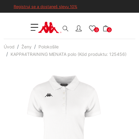
Registruj se a dostaneš slevu 10%
0
0
Úvod
Ženy
Polokošile
KAPPA4TRAINING MENATA polo (Kód produktu: 125456)