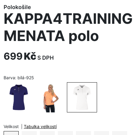
Polokošile
KAPPA4TRAINING
MENATA polo
699
Kč
S DPH
Barva:
bílá-925
Velikost
|
Tabulka velikostí