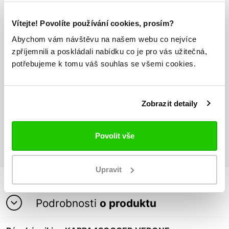
Vítejte! Povolíte používání cookies, prosím?
Odesíláme do 24h
Vše máme skladem
Abychom vám návštěvu na našem webu co nejvíce
zpříjemnili a poskládali nabídku co je pro vás užitečná,
potřebujeme k tomu váš souhlas se všemi cookies.
Doprava nad 1000 Kč
ZDARMA
Zobrazit detaily
Vrácení zboží
do 14 dnů ZDARMA
Povolit vše
Upravit
Podrobnosti
o produktu