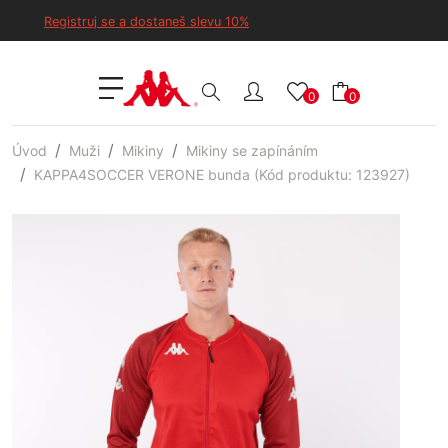
Registruj se a dostaneš slevu 10%
0
0
Úvod
Muži
Mikiny
Mikiny se zapínáním
KAPPA4SOCCER VERONE bunda (Kód produktu: 123927)