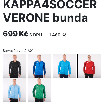
KAPPA4SOCCER
VERONE bunda
699
Kč
S DPH
1 469
Kč
Barva:
červená-A01