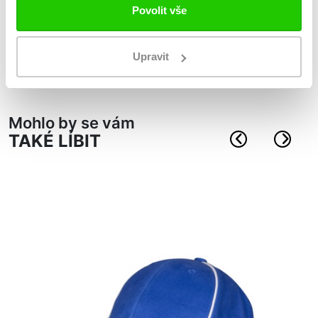
fotbalová kolekce
Povolit vše
elastická pas s kulatým lemem
logo kappa na levé nohavici
Upravit
materiál: 100% polyester
Mohlo by se vám
TAKÉ LÍBIT