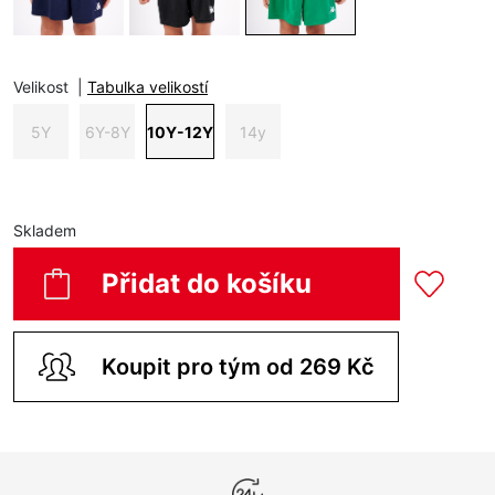
Velikost
|
Tabulka velikostí
5Y
6Y-8Y
10Y-12Y
14y
Skladem
Přidat do košíku
Koupit pro tým od 269 Kč