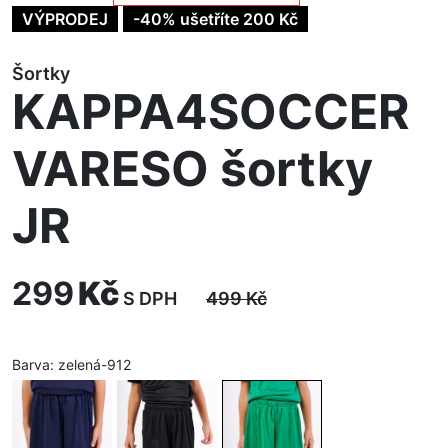
VÝPRODEJ
-40% ušetříte 200 Kč
Šortky
KAPPA4SOCCER
VARESO šortky
JR
299
Kč
S DPH
499
Kč
Barva:
zelená-912