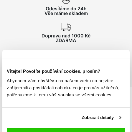
Odesíláme do 24h
Vše máme skladem
Doprava nad 1000 Kč
ZDARMA
Vrácení zboží
do 14 dnů ZDARMA
Vítejte! Povolíte používání cookies, prosím?
Abychom vám návštěvu na našem webu co nejvíce
zpříjemnili a poskládali nabídku co je pro vás užitečná,
potřebujeme k tomu váš souhlas se všemi cookies.
Podrobnosti
o produktu
Zobrazit detaily
Dětské šortky KAPPA4SOCCER VARESO