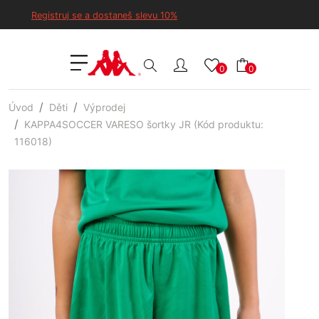
Registruj se a dostaneš slevu 10%
0
0
Úvod
Děti
Výprodej
KAPPA4SOCCER VARESO šortky JR (Kód produktu:
116018)