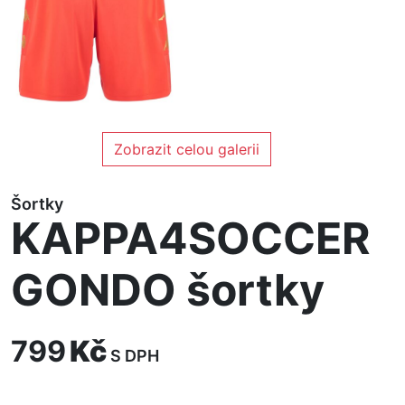
Zobrazit celou galerii
Šortky
KAPPA4SOCCER
GONDO šortky
799
Kč
S DPH