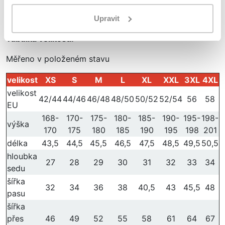
SLIM FIT-úzký střih
materiál: Polyester 100%
Upravit
Tabulka velikostí:
Měřeno v položeném stavu
velikost
XS
S
M
L
XL
XXL
3XL
4XL
velikost
42/44
44/46
46/48
48/50
50/52
52/54
56
58
EU
168-
170-
175-
180-
185-
190-
195-
198-
výška
170
175
180
185
190
195
198
201
délka
43,5
44,5
45,5
46,5
47,5
48,5
49,5
50,5
hloubka
27
28
29
30
31
32
33
34
sedu
šířka
32
34
36
38
40,5
43
45,5
48
pasu
šířka
přes
46
49
52
55
58
61
64
67