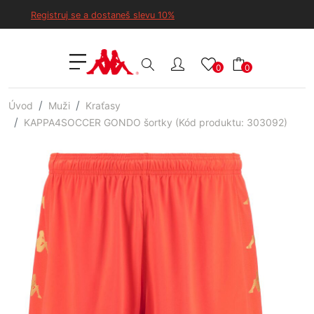
Registruj se a dostaneš slevu 10%
0
0
Úvod
Muži
Kraťasy
KAPPA4SOCCER GONDO šortky (Kód produktu: 303092)