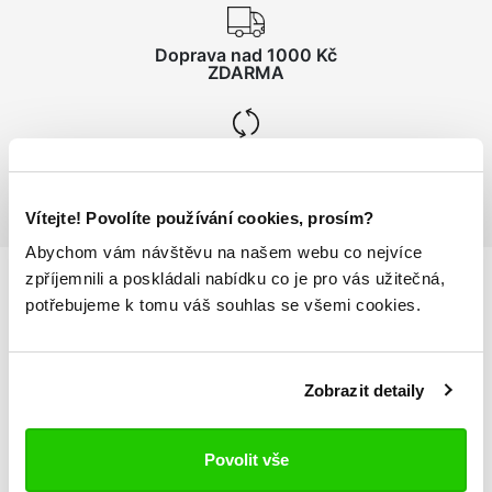
Doprava nad 1000 Kč
ZDARMA
Vrácení zboží
do 14 dnů ZDARMA
Vítejte! Povolíte používání cookies, prosím?
Abychom vám návštěvu na našem webu co nejvíce
zpříjemnili a poskládali nabídku co je pro vás užitečná,
potřebujeme k tomu váš souhlas se všemi cookies.
Podrobnosti
o produktu
Pánské šortky KAPPA4SOCCER GONDO
Zobrazit detaily
sportovní šortky
elastický pas stahovatelný vnitřní šňůrkou
Povolit vše
na bocích vsadky a potik loga