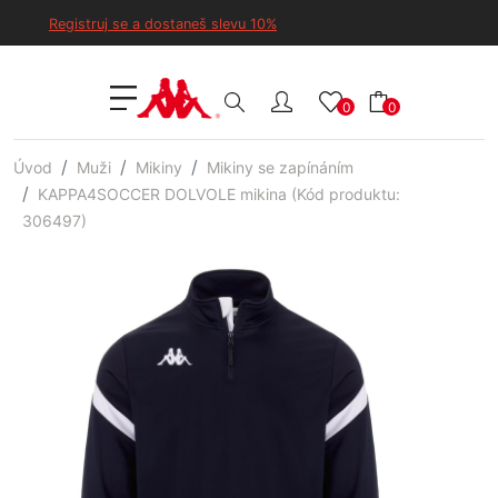
Registruj se a dostaneš slevu 10%
0
0
Úvod
Muži
Mikiny
Mikiny se zapínáním
KAPPA4SOCCER DOLVOLE mikina (Kód produktu:
306497)