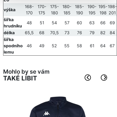
168-
170-
175-
180-
185-
190-
195-
198-
výška
170
175
180
185
190
195
198
201
šířka
48
51
54
57
60
63
66
69
hrudníku
délka
65,5
68
70,5
73
76
79
82
84
šířka
spodního
46
49
52
55
58
61
64
67
lemu
Mohlo by se vám
TAKÉ LÍBIT