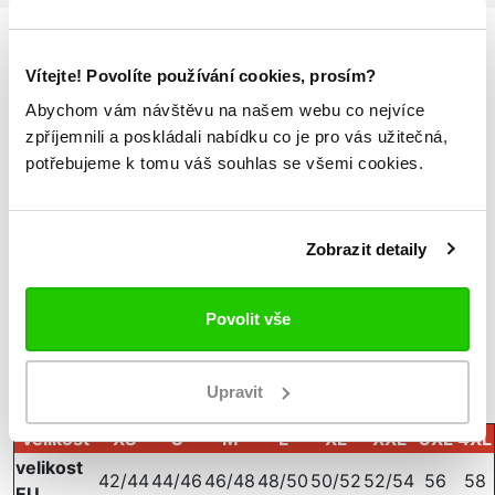
Vítejte! Povolíte používání cookies, prosím?
Podrobnosti
o produktu
Abychom vám návštěvu na našem webu co nejvíce
zpříjemnili a poskládali nabídku co je pro vás užitečná,
tréninková mikina pro muže z interlockové tkaniny
potřebujeme k tomu váš souhlas se všemi cookies.
poloviční rozepínání na zip
vsadka na rukávech, elastické lemování na
manžetách
Zobrazit detaily
vyšívané logo Omini na přední straně
SLIM FIT
materiál: 100% polyester
Povolit vše
Tabulka velikostí
Měřeno v položeném stavu
Upravit
velikost
XS
S
M
L
XL
XXL
3XL
4XL
velikost
42/44
44/46
46/48
48/50
50/52
52/54
56
58
EU