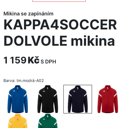
Mikina se zapínáním
KAPPA4SOCCER
DOLVOLE mikina
1 159
Kč
S DPH
Barva:
tm.modrá-A02