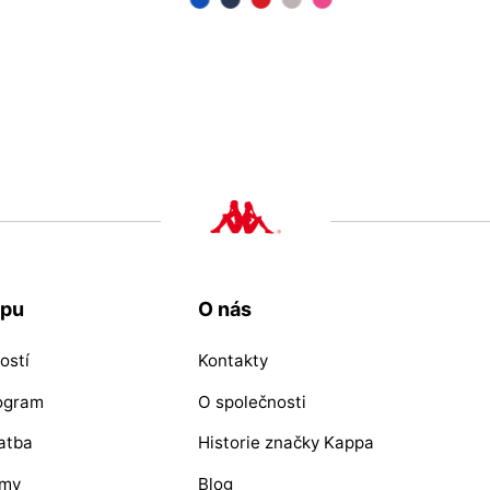
57
upu
O nás
ostí
Kontakty
rogram
O společnosti
atba
Historie značky Kappa
ýmy
Blog