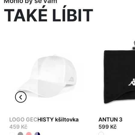
Mohlo by se vám
TAKÉ LÍBIT
LOGO GECHISTY kšiltovka
ANTUN 3
459 Kč
599 Kč