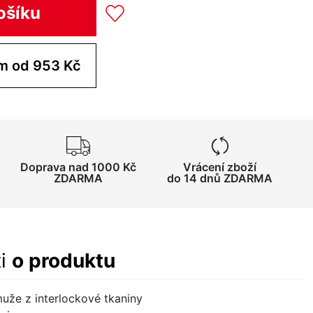
ošíku
Koupit pro tým od 953 Kč
Doprava nad 1000 Kč
Vrácení zboží
ZDARMA
do 14 dnů ZDARMA
ti
o produktu
muže z interlockové tkaniny