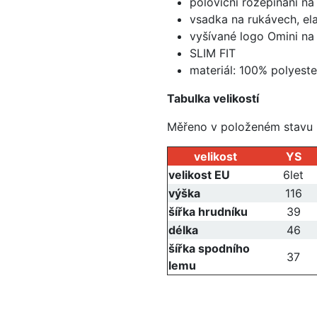
poloviční rozepínání na
vsadka na rukávech, el
vyšívané logo Omini na 
SLIM FIT
materiál: 100% polyeste
Tabulka velikostí
Měřeno v položeném stavu
velikost
YS
velikost EU
6let
výška
116
šířka hrudníku
39
délka
46
šířka spodního
37
lemu