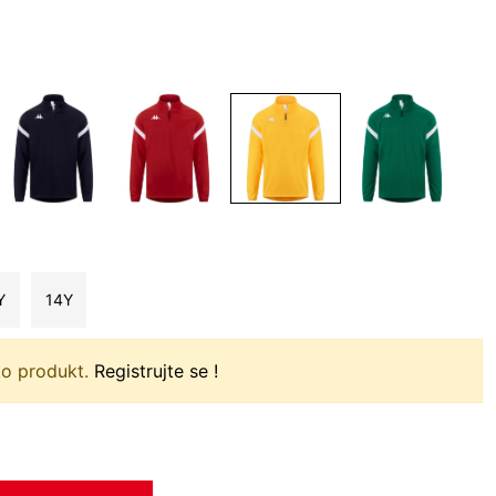
Y
14Y
to produkt.
Registrujte se !