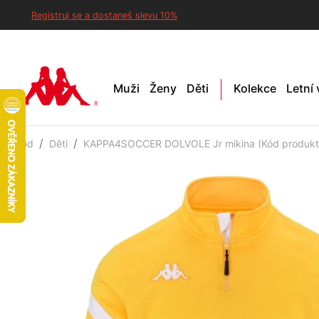
Registruj se a dostaneš slevu 10%
Muži
Ženy
Děti
Kolekce
Letní
Úvod
Děti
KAPPA4SOCCER DOLVOLE Jr mikina (Kód produkt