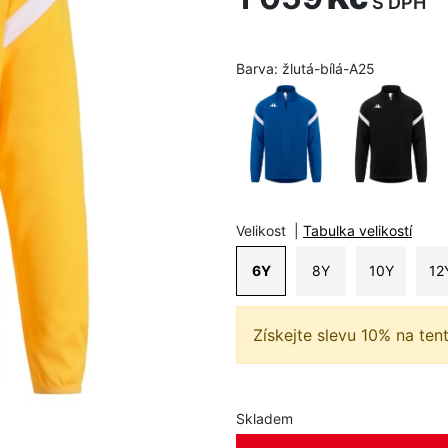
S DPH
Barva:
žlutá-bílá-A25
Velikost
|
Tabulka velikostí
6Y
8Y
10Y
12
Získejte slevu 10% na ten
Skladem