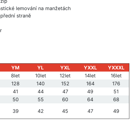
 zip
astické lemování na manžetách
přední straně
r
YM
YL
YXL
YXXL
YXXXL
8let
10let
12let
14let
16let
128
140
152
164
176
41
44
47
49
51
50
55
60
64
68
39
42
45
47
49