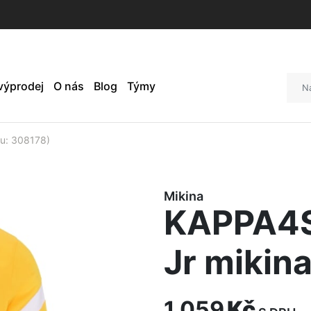
 výprodej
O nás
Blog
Týmy
u: 308178)
Mikina
KAPPA4
Jr mikin
1 059
Kč