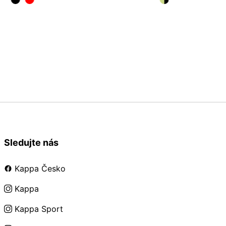
6Y
8Y
10Y
12Y
14Y
35/38
39/42
Sledujte nás
Kappa Česko
Kappa
Kappa Sport