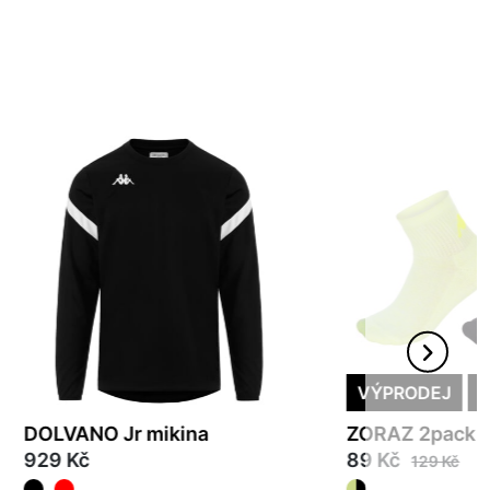
VÝPRODEJ
-
DOLVANO Jr mikina
ZORAZ 2pack 
929 Kč
89 Kč
129 Kč