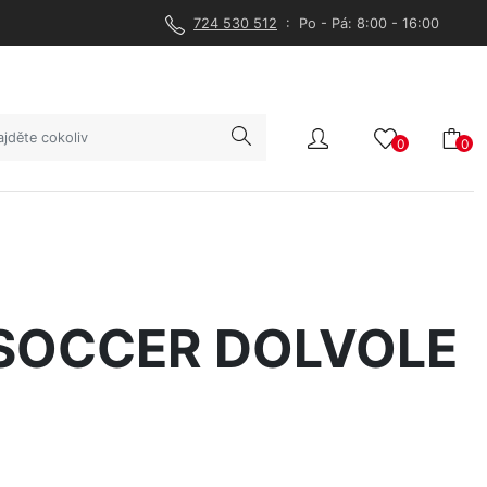
724 530 512
: Po - Pá: 8:00 - 16:00
0
0
SOCCER DOLVOLE
a