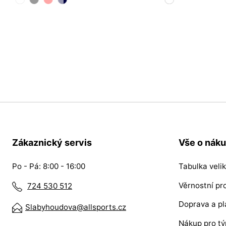
55
57
04
07
Zákaznický servis
Vše o nák
Po - Pá: 8:00 - 16:00
Tabulka velik
Věrnostní p
724 530 512
Doprava a pl
Slabyhoudova@allsports.cz
Nákup pro t