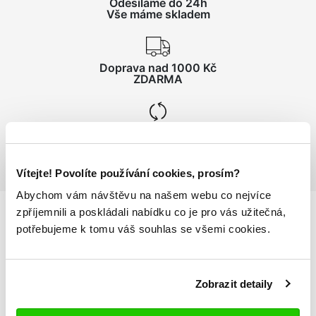
Odesíláme do 24h
Vše máme skladem
Doprava nad 1000 Kč
ZDARMA
Vrácení zboží
do 14 dnů ZDARMA
Vítejte! Povolíte používání cookies, prosím?
Abychom vám návštěvu na našem webu co nejvíce
zpříjemnili a poskládali nabídku co je pro vás užitečná,
potřebujeme k tomu váš souhlas se všemi cookies.
Podrobnosti
o produktu
tréninková mikina pro muže z interlockové tkaniny
Zobrazit detaily
se zipem a kapucí
vsadka na rukávech, elastické lemování na