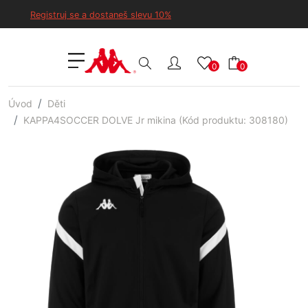
Registruj se a dostaneš slevu 10%
0
0
Úvod
Děti
KAPPA4SOCCER DOLVE Jr mikina (Kód produktu: 308180)