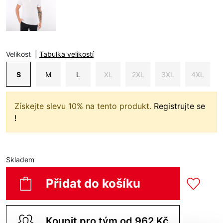
Velikost
|
Tabulka velikostí
S
M
L
XL
2XL
3XL
4XL
Získejte slevu 10% na tento produkt.
Registrujte se
!
Skladem
Přidat do košíku
Koupit pro tým od 962 Kč