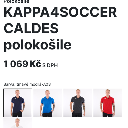
Polokošile
KAPPA4SOCCER
CALDES
polokošile
1 069
Kč
S DPH
Barva:
tmavě modrá-A03