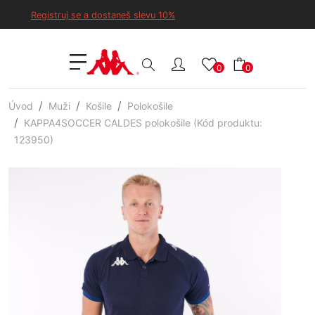
Registruj se a dostaneš slevu 10%
0
0
Úvod
Muži
Košile
Polokošile
KAPPA4SOCCER CALDES polokošile (Kód produktu:
123950)