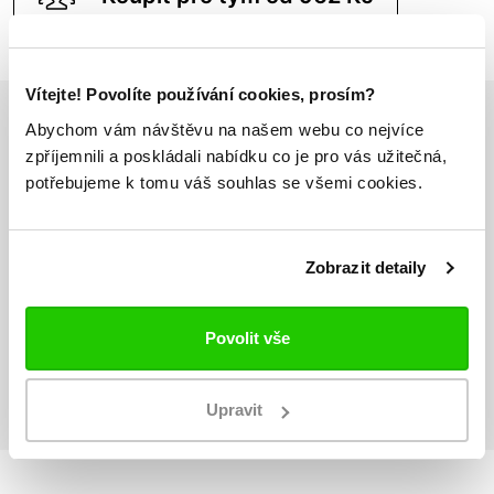
Vítejte! Povolíte používání cookies, prosím?
Abychom vám návštěvu na našem webu co nejvíce
Odesíláme do 24h
zpříjemnili a poskládali nabídku co je pro vás užitečná,
Vše máme skladem
potřebujeme k tomu váš souhlas se všemi cookies.
Doprava nad 1000 Kč
Zobrazit detaily
ZDARMA
Povolit vše
Vrácení zboží
do 14 dnů ZDARMA
Upravit