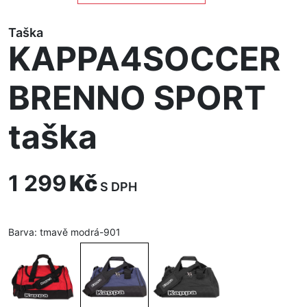
Taška
KAPPA4SOCCER
BRENNO SPORT
taška
1 299
Kč
S DPH
Barva:
tmavě modrá-901