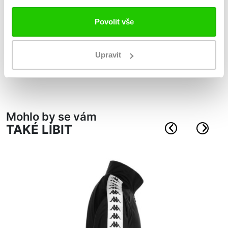
Sportovní taška KAPPA4SOCCER BRENNO SPORT
Povolit vše
materiál: 100% polyester
velikost M: 51cm x 26cm x 24cm, objem 32L
Upravit
L: 61cm x 31cm x 29cm, objem 60L
XL: 70cm x 35cm x 33cm, objem 90L
Mohlo by se vám
TAKÉ LÍBIT