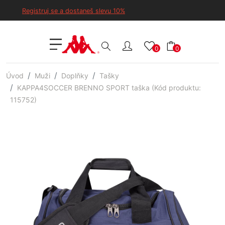
Registruj se a dostaneš slevu 10%
0
0
Úvod
Muži
Doplňky
Tašky
KAPPA4SOCCER BRENNO SPORT taška (Kód produktu:
115752)