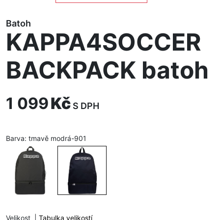
Batoh
KAPPA4SOCCER
BACKPACK batoh
1 099
Kč
S DPH
Barva:
tmavě modrá-901
Velikost
|
Tabulka velikostí