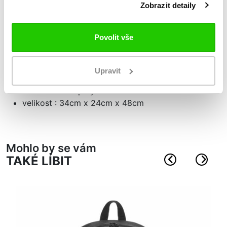
stylový batoh v moderním designu
Zobrazit detaily
velká hlavní a menší přední kapsa na zip
spodní kapsa na boty
Povolit vše
nastavitelné ramenní popruhy
praktické držadlo pro přenášení v jedné ruce
bílé logo Kappa na bocích a tištěný nápis z přední
Upravit
strany
materiál:100% polyester
velikost : 34cm x 24cm x 48cm
Mohlo by se vám
TAKÉ LÍBIT