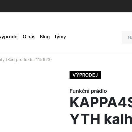
 výprodej
O nás
Blog
Týmy
y (Kód produktu: 115623)
VÝPRODEJ
Funkční prádlo
KAPPA4S
YTH kalh