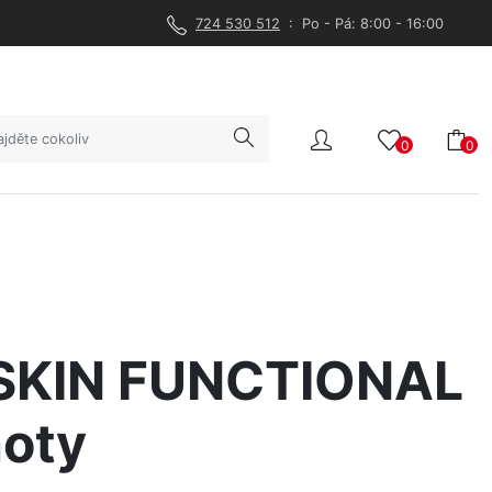
724 530 512
: Po - Pá: 8:00 - 16:00
0
0
KIN FUNCTIONAL
oty