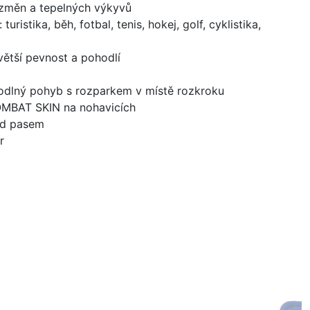
 změn a tepelných výkyvů
turistika, běh, fotbal, tenis, hokej, golf, cyklistika,
větší pevnost a pohodlí
odlný pohyb s rozparkem v místě rozkroku
OMBAT SKIN na nohavicích
od pasem
r