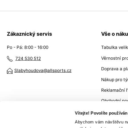
Zákaznický servis
Vše o nák
Po - Pá: 8:00 - 16:00
Tabulka velik
Věrnostní p
724 530 512
Doprava a pl
Slabyhoudova@allsports.cz
Nákup pro t
Reklamační 
Obchodní po
VRÁCENÍ ZB
Vítejte! Povolíte používá
Abychom vám návštěvu na n