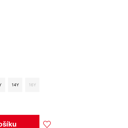
Y
14Y
16Y
ošíku