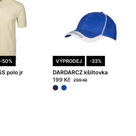
-50%
VÝPRODEJ
-33%
S polo jr
DARDARCZ kšiltovka
199 Kč
299 Kč
49