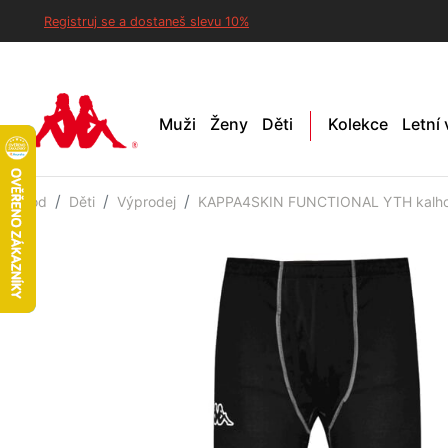
Registruj se a dostaneš slevu 10%
Muži
Ženy
Děti
Kolekce
Letní
Úvod
Děti
Výprodej
KAPPA4SKIN FUNCTIONAL YTH kalhot