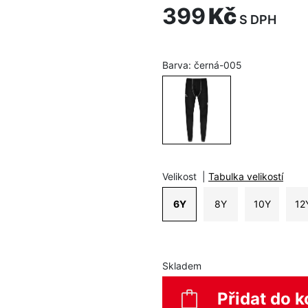
399
Kč
S DPH
Barva:
černá-005
Velikost
|
Tabulka velikostí
6Y
8Y
10Y
12
Skladem
Přidat do k