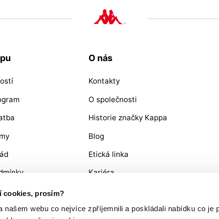
upu
O nás
ostí
Kontakty
rogram
O společnosti
atba
Historie značky Kappa
ýmy
Blog
řád
Etická linka
dmínky
Kariéra
OŽÍ / REKLAMACE
ní cookies, prosím?
ašem webu co nejvíce zpříjemnili a poskládali nabídku co je p