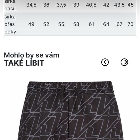
šířka
34,5
36
37,5
39
40,5
42
43,5
45
pasu
šířka
přes
49
52
55
58
61
64
67
70
boky
Mohlo by se vám
TAKÉ LÍBIT