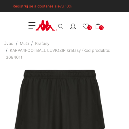
Registruj se a dostaneš slevu 10%
0
0
Úvod
Muži
Kraťasy
KAPPA4FOOTBALL LUVIOZIP kraťasy (Kód produktu:
308401)