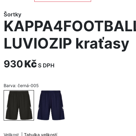
Šortky
KAPPA4FOOTBAL
LUVIOZIP kraťasy
930
Kč
S DPH
Barva:
černá-005
Velikost
|
Tabulka velikostí