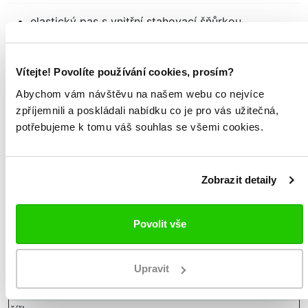
elastický pas s vnitřní stahovací šňůrkou
vložka na bocích, kapsy na zip
logo Omini vytištěné na bocích
střih REGULAR FIT
Vítejte! Povolíte používání cookies, prosím?
materiál: 100% polyester
Abychom vám návštěvu na našem webu co nejvíce
zpříjemnili a poskládali nabídku co je pro vás užitečná,
Tabulka velikostí:
potřebujeme k tomu váš souhlas se všemi cookies.
Měřeno v položeném stavu
velikost
XS
S
M
L
XL
XXL
3XL
4XL
Zobrazit detaily
velikost
42/44
44/46
46/48
48/50
50/52
52/54
56
58
EU
168-
170-
175-
180-
185-
190-
195-
198-
Povolit vše
výška
170
175
180
185
190
195
198
201
délka
44
45
46
47
48
49
50
51
Upravit
hloubka
28
29
30
31
32
33
34
35
sedu