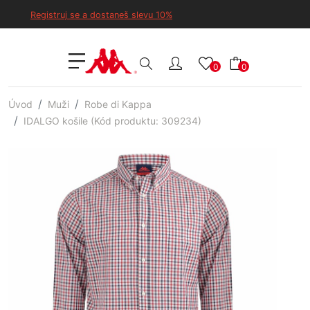
Registruj se a dostaneš slevu 10%
0
0
Úvod
Muži
Robe di Kappa
IDALGO košile (Kód produktu: 309234)