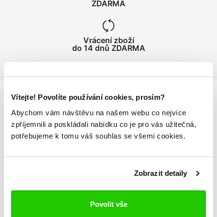
ZDARMA
Vrácení zboží
do 14 dnů ZDARMA
Vítejte! Povolíte používání cookies, prosím?
Abychom vám návštěvu na našem webu co nejvíce
Podrobnosti
o produktu
zpříjemnili a poskládali nabídku co je pro vás užitečná,
potřebujeme k tomu váš souhlas se všemi cookies.
Pánská košile IDALGO
košile s dlouhým rukávem
s popelínové bavlny
Zobrazit detaily
zapínání na knoflíky
kapsa na přední straně
Povolit vše
na zadní straně záhyb