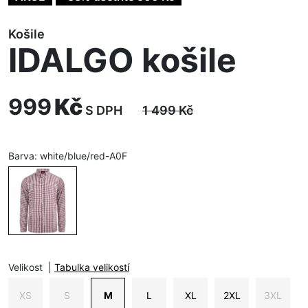
Košile
IDALGO košile
999
Kč
S DPH
1 499
Kč
Barva:
white/blue/red-A0F
Velikost
|
Tabulka velikostí
XS
S
M
L
XL
2XL
3XL