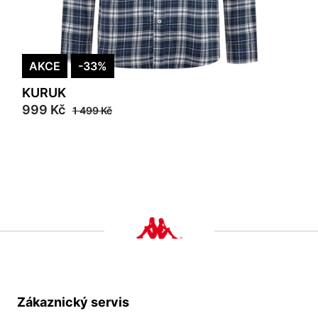
AKCE
-33%
KURUK
999 Kč
1 499 Kč
Zákaznický servis