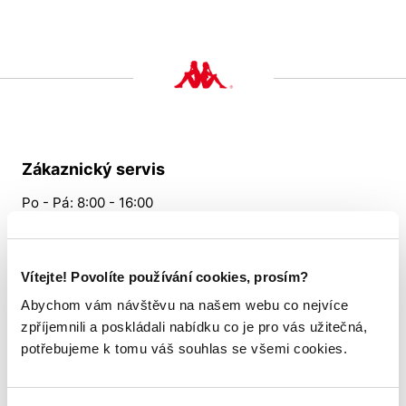
Zákaznický servis
Po - Pá: 8:00 - 16:00
724 530 512
Slabyhoudova@allsports.cz
Vítejte! Povolíte používání cookies, prosím?
Abychom vám návštěvu na našem webu co nejvíce
zpříjemnili a poskládali nabídku co je pro vás užitečná,
Vše o nákupu
potřebujeme k tomu váš souhlas se všemi cookies.
Tabulka velikostí
Věrnostní program