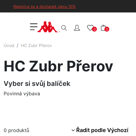
Registruj se a dostaneš slevu 10%
0
0
Úvod
HC Zubr Přerov
HC Zubr Přerov
Vyber si svůj balíček
Povinná výbava
Řadit podle Výchozí
0
produktů