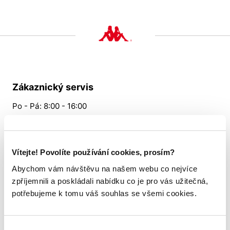
Zákaznický servis
Po - Pá: 8:00 - 16:00
724 530 512
Slabyhoudova@allsports.cz
Vítejte! Povolíte používání cookies, prosím?
Abychom vám návštěvu na našem webu co nejvíce
Vše o nákupu
zpříjemnili a poskládali nabídku co je pro vás užitečná,
potřebujeme k tomu váš souhlas se všemi cookies.
Tabulka velikostí
Věrnostní program