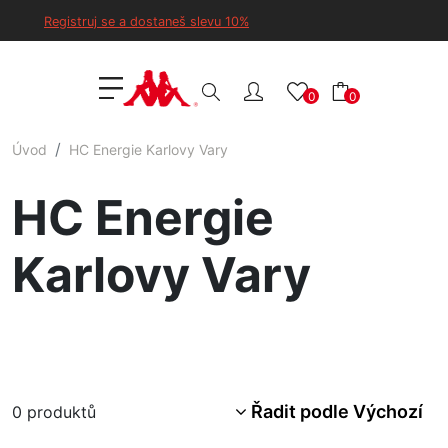
Registruj se a dostaneš slevu 10%
0
0
Úvod
HC Energie Karlovy Vary
HC Energie
Karlovy Vary
Řadit podle Výchozí
0
produktů