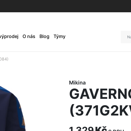
 výprodej
O nás
Blog
Týmy
084)
Mikina
GAVERNO
(371G2
1 329
Kč