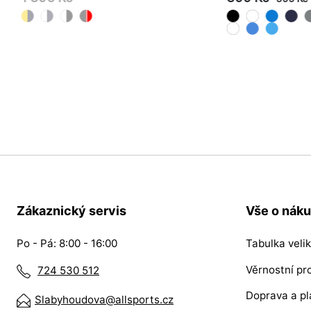
S
M
L
XL
2XL
3XL
4XL
S
M
Zákaznický servis
Vše o nák
Po - Pá: 8:00 - 16:00
Tabulka velik
Věrnostní p
724 530 512
Doprava a pl
Slabyhoudova@allsports.cz