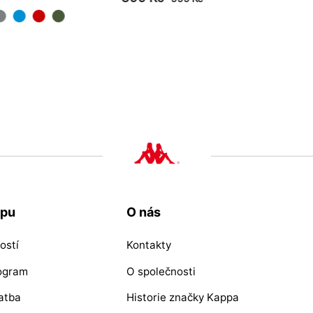
M
upu
O nás
ostí
Kontakty
rogram
O společnosti
atba
Historie značky Kappa