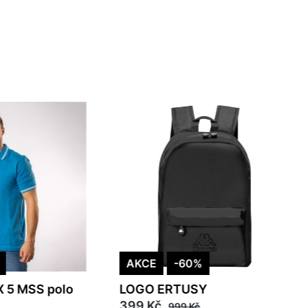
AKCE
-60%
 5 MSS polo
LOGO ERTUSY
399 Kč
999 Kč