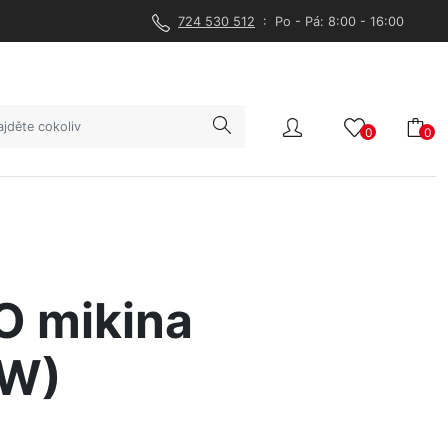
724 530 512
: Po - Pá: 8:00 - 16:00
0
0
 mikina
KW)