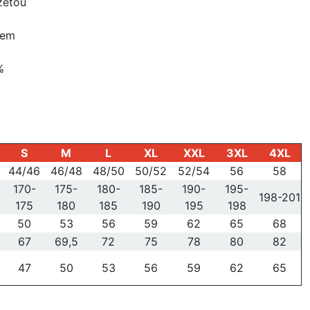
žetou
ogem
%
S
M
L
XL
XXL
3XL
4XL
44/46
46/48
48/50
50/52
52/54
56
58
170-
175-
180-
185-
190-
195-
198-201
175
180
185
190
195
198
50
53
56
59
62
65
68
67
69,5
72
75
78
80
82
47
50
53
56
59
62
65