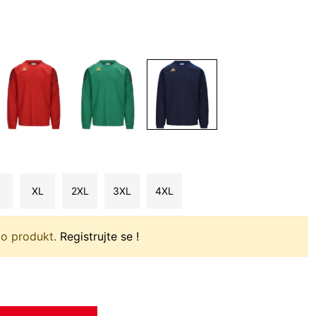
XL
2XL
3XL
4XL
to produkt.
Registrujte se !