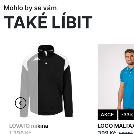
Mohlo by se vám
TAKÉ LÍBIT
AKCE
-33%
LOVATO mikina
LOGO MALTAX
1 396 Kč
399 Kč
599 Kč