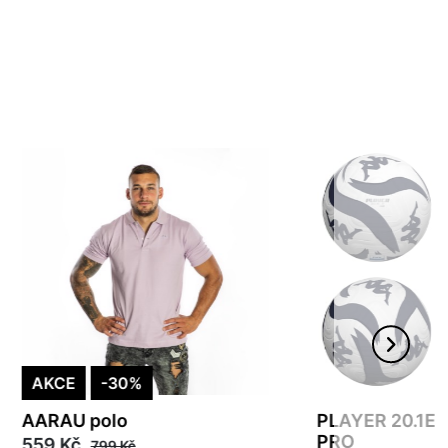
AKCE
-30%
AARAU polo
PLAYER 20.1E 
PRO
559 Kč
799 Kč