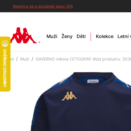
Registruj se a dostaneš slevu 10%
Muži
Ženy
Děti
Kolekce
Letní
Úvod
Muži
GAVERNO mikina (371G2KW) (Kód produktu: 303