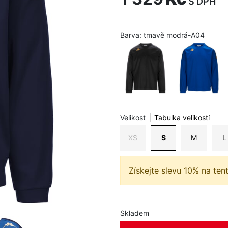
S DPH
Barva:
tmavě modrá-A04
Velikost
|
Tabulka velikostí
XS
S
M
L
Získejte slevu 10% na ten
Skladem