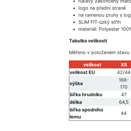
rukávy zakončeny man
logo na přední straně
na ramenou pruhy s l
SLIM FIT-úzký střih
materiál: Polyester 100
Tabulka velikostí
Měřeno v položeném stavu
velikost
XS
velikost EU
42/44
168-
výška
170
šířka hrudníku
47
délka
64,5
šířka spodního
44
lemu