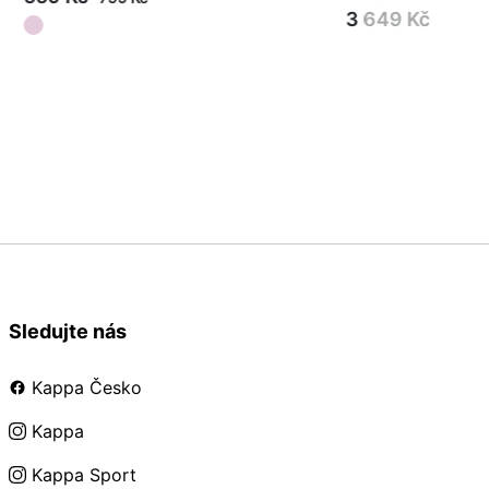
3 649 Kč
S
M
2XL
05
Sledujte nás
Kappa Česko
Kappa
Kappa Sport