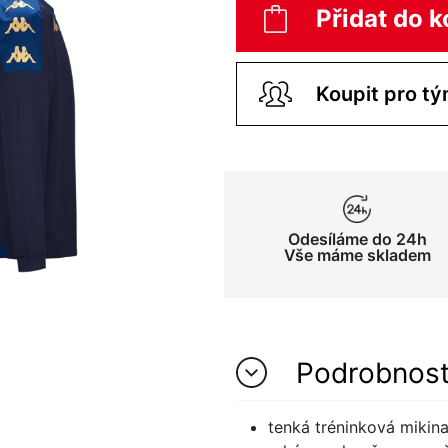
Přidat do k
Koupit pro tý
Odesíláme do 24h
Vše máme skladem
Podrobnos
tenká tréninková mikin