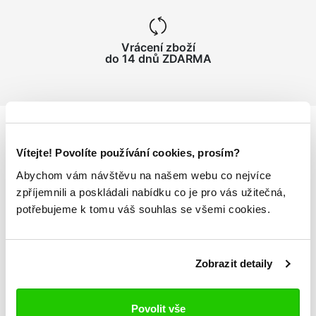
Vrácení zboží
do 14 dnů ZDARMA
Vítejte! Povolíte používání cookies, prosím?
Podrobnosti
o produktu
Abychom vám návštěvu na našem webu co nejvíce
zpříjemnili a poskládali nabídku co je pro vás užitečná,
Batoh Gamberto
potřebujeme k tomu váš souhlas se všemi cookies.
batoh z tkané textilie
velikost M: 31 × 15 × 48,5 cm
polstrované nastavitelné ramenní popruhy
Zobrazit detaily
hlavní přihrádka na zip, přední kapsy na zip
vnitřní přihrádka na notebook a dno z PVC s
diamantovou strukturou
Povolit vše