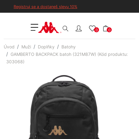
Registruj se a dostaneš slevu 10%
0
0
Úvod
Muži
Doplňky
Batohy
GAMBERTO BACKPACK batoh (321M87W) (Kód produktu:
303068)