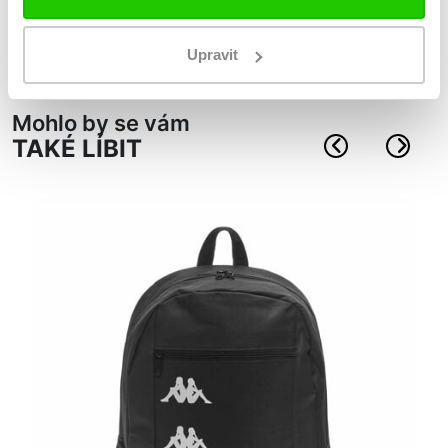
na přední straně pruh Omini banda a na ramenním
popruhu tištěný nápis Kappa
Upravit
Mohlo by se vám
TAKÉ LÍBIT