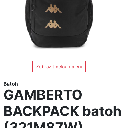
Zobrazit celou galerii
Batoh
GAMBERTO
BACKPACK batoh
(321M87W)