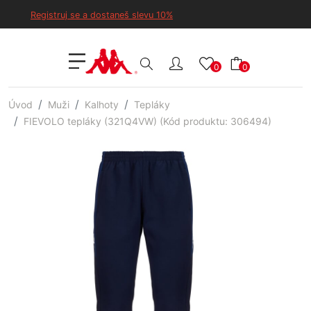
Registruj se a dostaneš slevu 10%
0
0
Úvod
Muži
Kalhoty
Tepláky
FIEVOLO tepláky (321Q4VW) (Kód produktu: 306494)