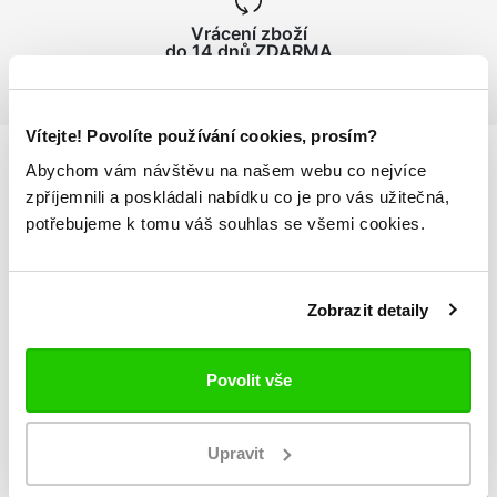
Vrácení zboží
do 14 dnů ZDARMA
Vítejte! Povolíte používání cookies, prosím?
Abychom vám návštěvu na našem webu co nejvíce
zpříjemnili a poskládali nabídku co je pro vás užitečná,
Podrobnosti
o produktu
potřebujeme k tomu váš souhlas se všemi cookies.
elastický lem v pase, stahovatelný šňůrkou
postranní kapsy na zip
Zobrazit detaily
potisk loga po stranách nohavic v kvalitě HD
přiléhavý střih slim fit
materiál: 75% polyester, 25% bavlna
Povolit vše
Tabulka velikostí
Upravit
Měřeno v položeném stavu