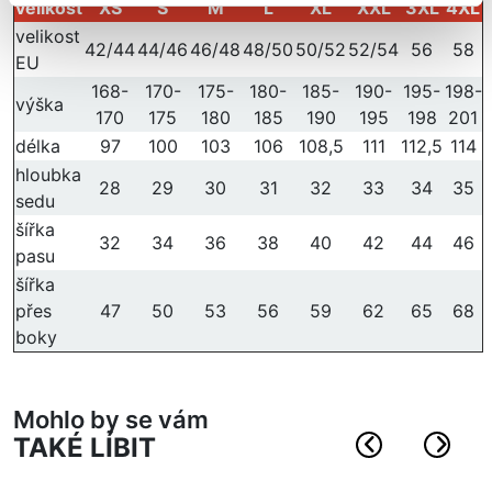
velikost
XS
S
M
L
XL
XXL
3XL
4XL
velikost
42/44
44/46
46/48
48/50
50/52
52/54
56
58
EU
168-
170-
175-
180-
185-
190-
195-
198-
výška
170
175
180
185
190
195
198
201
délka
97
100
103
106
108,5
111
112,5
114
hloubka
28
29
30
31
32
33
34
35
sedu
šířka
32
34
36
38
40
42
44
46
pasu
šířka
přes
47
50
53
56
59
62
65
68
boky
Mohlo by se vám
TAKÉ LÍBIT