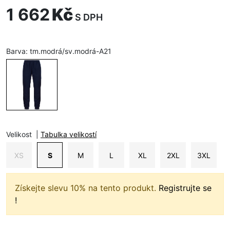
1 662
Kč
S DPH
Barva:
tm.modrá/sv.modrá-A21
Velikost
|
Tabulka velikostí
XS
S
M
L
XL
2XL
3XL
Získejte slevu 10% na tento produkt.
Registrujte se
!