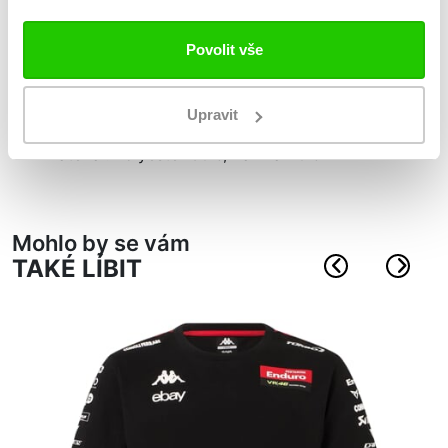
Kšiltovka Esemio VR46
Povolit vše
speciální kolekce VR46 RACING TEAM
plastové zapínání vzadu
vyšívané logo sponzorů ve předu a na bocích
Upravit
vzadu logo Omini
materiál: Polyester 60%, Bavlna 40%
Mohlo by se vám
TAKÉ LÍBIT