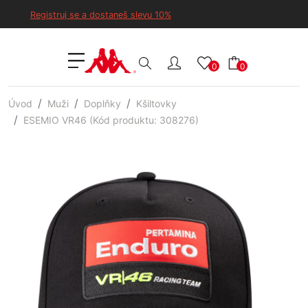
Registruj se a dostaneš slevu 10%
0
0
Úvod
Muži
Doplňky
Kšiltovky
ESEMIO VR46 (Kód produktu: 308276)