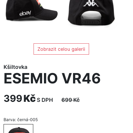
Zobrazit celou galerii
Kšiltovka
ESEMIO VR46
399
Kč
S DPH
699
Kč
Barva:
černá-005