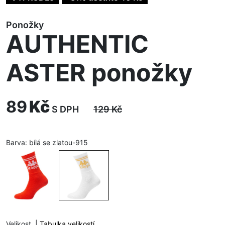
Ponožky
AUTHENTIC
ASTER ponožky
89
Kč
S DPH
129
Kč
Barva:
bílá se zlatou-915
Velikost
|
Tabulka velikostí