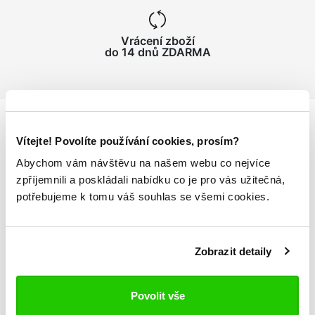
Vrácení zboží
do 14 dnů ZDARMA
Vítejte! Povolíte používání cookies, prosím?
Podrobnosti
o produktu
Abychom vám návštěvu na našem webu co nejvíce
zpříjemnili a poskládali nabídku co je pro vás užitečná,
Ponožky AUTHENTIC ASTER
potřebujeme k tomu váš souhlas se všemi cookies.
Anatomický tvar
Dva proužky v horní části
Vpletené logo a nápis Kappa
Zobrazit detaily
Polstrované chodidlo tlumí nárazy a eliminuje vznik
puchýřů
Povolit vše
Jeden pár v balení