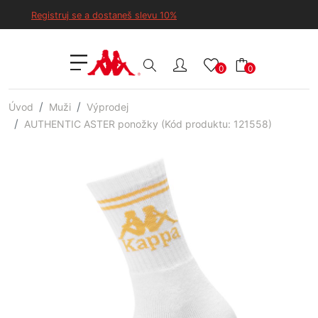
Registruj se a dostaneš slevu 10%
0
0
Úvod
Muži
Výprodej
AUTHENTIC ASTER ponožky (Kód produktu: 121558)