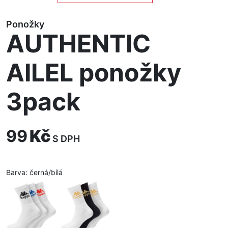
Ponožky
AUTHENTIC
AILEL ponožky
3pack
99
Kč
S DPH
Barva:
černá/bílá