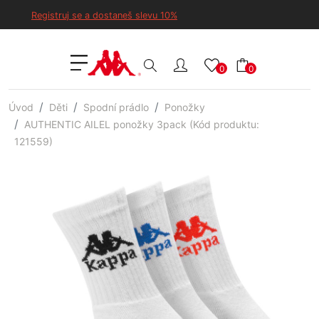
Registruj se a dostaneš slevu 10%
0
0
Úvod
Děti
Spodní prádlo
Ponožky
AUTHENTIC AILEL ponožky 3pack (Kód produktu:
121559)