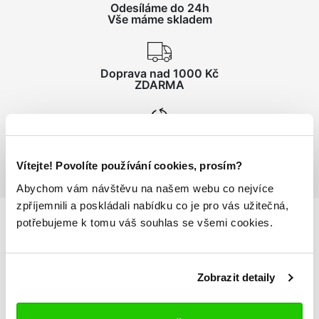
Odesíláme do 24h
Vše máme skladem
Doprava nad 1000 Kč
ZDARMA
Vrácení zboží
do 14 dnů ZDARMA
Vítejte! Povolíte používání cookies, prosím?
Abychom vám návštěvu na našem webu co nejvíce
zpříjemnili a poskládali nabídku co je pro vás užitečná,
potřebujeme k tomu váš souhlas se všemi cookies.
Podrobnosti
o produktu
Zobrazit detaily
Ponožky AUTHENTIC AILEL 3pack
Anatomický tvar