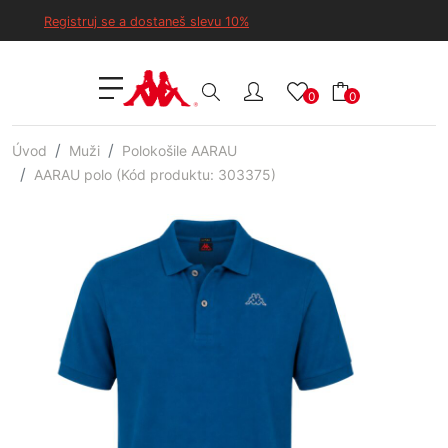
Registruj se a dostaneš slevu 10%
0
0
Úvod
Muži
Polokošile AARAU
AARAU polo (Kód produktu: 303375)