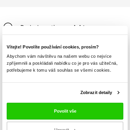
Podrobnosti
o produktu
Pánské polo AARAU od značky Kappa patří mezi
Vítejte! Povolíte používání cookies, prosím?
symboly této světoznámé značky a je oblíbené mezi
Abychom vám návštěvu na našem webu co nejvíce
muži z celého světa.
zpříjemnili a poskládali nabídku co je pro vás užitečná,
Předností je velice příjemná látka ze 100% bavlny a
potřebujeme k tomu váš souhlas se všemi cookies.
celkové kvalitní elegantní zpracování a hlavně krásné
barvy, ve kterých opravdu vyniknete v davu.
Zobrazit detaily
Zbavte se svých obnošených trik a puste trochu
radostné barvy do vašeho šatníku. Uvidíte sami jak se
hned budete cítit lépe ve společnosti.
Povolit vše
Upravit