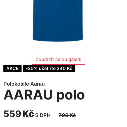
Zobrazit celou galerii
AKCE
-30% ušetříte 240 Kč
Polokošile Aarau
AARAU polo
559
Kč
S DPH
799
Kč