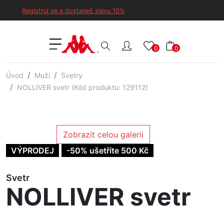
Registruj se a dostaneš slevu 10%
0
0
Úvod
Muži
Svetry
NOLLIVER svetr (Kód produktu: 129112)
Zobrazit celou galerii
VÝPRODEJ
-50% ušetříte 500 Kč
Svetr
NOLLIVER svetr