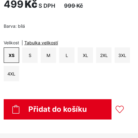
499
Kč
S DPH
999
Kč
Barva:
bílá
Velikost
|
Tabulka velikostí
XS
S
M
L
XL
2XL
3XL
4XL
Přidat do košíku