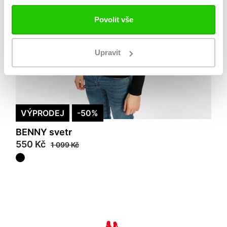
Povolit vše
Upravit
VÝPRODEJ
-50%
BENNY svetr
550 Kč
1 099 Kč