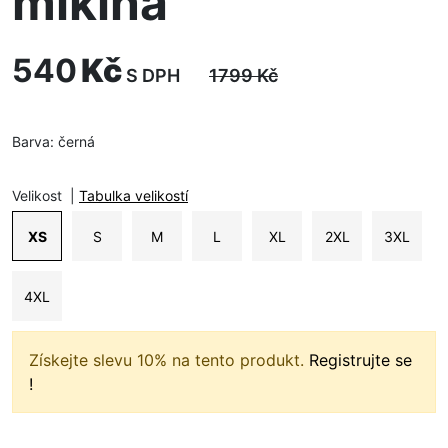
mikina
540
Kč
S DPH
1799
Kč
Barva:
černá
Velikost
|
Tabulka velikostí
XS
S
M
L
XL
2XL
3XL
4XL
Získejte slevu 10% na tento produkt.
Registrujte se
!