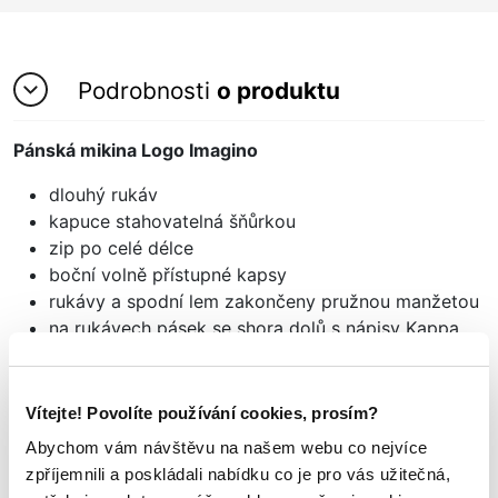
Podrobnosti
o produktu
Pánská mikina Logo Imagino
dlouhý rukáv
kapuce stahovatelná šňůrkou
zip po celé délce
boční volně přístupné kapsy
rukávy a spodní lem zakončeny pružnou manžetou
na rukávech pásek se shora dolů s nápisy Kappa
REGULAR FIT
materiál: 60% bavlna,40% polyester
Vítejte! Povolíte používání cookies, prosím?
Abychom vám návštěvu na našem webu co nejvíce
zpříjemnili a poskládali nabídku co je pro vás užitečná,
Mohlo by se vám