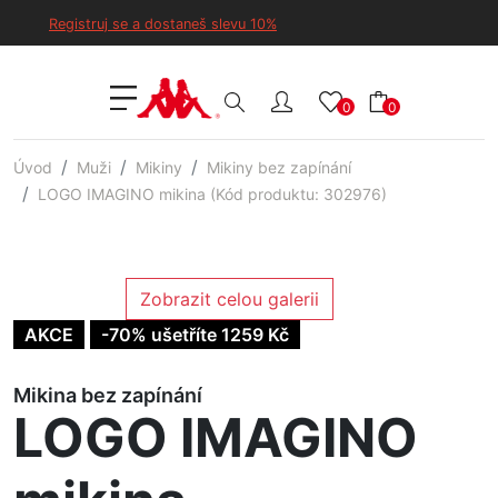
Registruj se a dostaneš slevu 10%
0
0
Úvod
Muži
Mikiny
Mikiny bez zapínání
LOGO IMAGINO mikina (Kód produktu: 302976)
Zobrazit celou galerii
AKCE
-70% ušetříte 1259 Kč
Mikina bez zapínání
LOGO IMAGINO